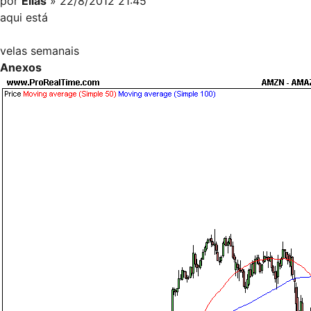
por
Elias
» 22/8/2012 21:45
aqui está
velas semanais
Anexos