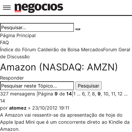
Jornal de Negócios
Página Principal
FAQ
Índice do Fórum Caldeirão de Bolsa
Mercados
Forum Geral
de Discussão
Amazon (NASDAQ: AMZN)
Responder
327 mensagens
|
Página
9
de
14
|
1
...
6
,
7
,
8
,
9
,
10
,
11
,
12
...
14
por
atomez
» 23/10/2012 19:11
A Amazon vai ressentir-se da apresentação de hoje do
Apple Ipad Mini que é um concorrente direto ao Kindle da
Amazon.