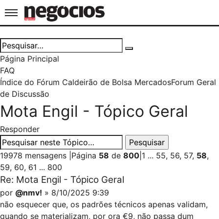
Jornal de Negócios
Página Principal
FAQ
Índice do Fórum Caldeirão de Bolsa
Mercados
Forum Geral
de Discussão
Mota Engil - Tópico Geral
Responder
19978 mensagens
|
Página
58
de
800
|
1
...
55
,
56
,
57
,
58
,
59
,
60
,
61
...
800
Re: Mota Engil - Tópico Geral
por
@nmv!
» 8/10/2025 9:39
não esquecer que, os padrões técnicos apenas validam,
quando se materializam, por ora €9, não passa dum