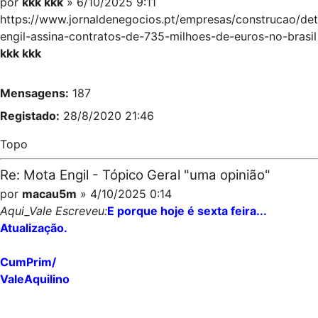
por
kkk kkk
» 6/10/2025 9:11
https://www.jornaldenegocios.pt/empresas/construcao/de
engil-assina-contratos-de-735-milhoes-de-euros-no-brasil
kkk kkk
Mensagens:
187
Registado:
28/8/2020 21:46
Topo
Re: Mota Engil - Tópico Geral "uma opinião"
por
macau5m
» 4/10/2025 0:14
Aqui_Vale Escreveu:
E porque hoje é sexta feira...
Atualização.
CumPrim/
ValeAquilino