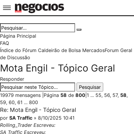
Jornal de Negócios
Página Principal
FAQ
Índice do Fórum Caldeirão de Bolsa
Mercados
Forum Geral
de Discussão
Mota Engil - Tópico Geral
Responder
19979 mensagens
|
Página
58
de
800
|
1
...
55
,
56
,
57
,
58
,
59
,
60
,
61
...
800
Re: Mota Engil - Tópico Geral
por
SA Traffic
» 8/10/2025 10:41
Rolling_Trader Escreveu:
SA Traffic Escreveu: