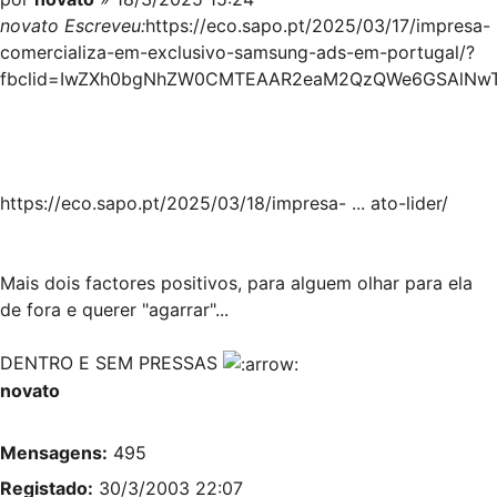
novato Escreveu:
https://eco.sapo.pt/2025/03/17/impresa-
comercializa-em-exclusivo-samsung-ads-em-portugal/?
fbclid=IwZXh0bgNhZW0CMTEAAR2eaM2QzQWe6GSAlNwTp
https://eco.sapo.pt/2025/03/18/impresa- ... ato-lider/
Mais dois factores positivos, para alguem olhar para ela
de fora e querer "agarrar"...
DENTRO E SEM PRESSAS
novato
Mensagens:
495
Registado:
30/3/2003 22:07