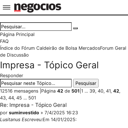
Jornal de Negócios
Página Principal
FAQ
Índice do Fórum Caldeirão de Bolsa
Mercados
Forum Geral
de Discussão
Impresa - Tópico Geral
Responder
12516 mensagens
|
Página
42
de
501
|
1
...
39
,
40
,
41
,
42
,
43
,
44
,
45
...
501
Re: Impresa - Tópico Geral
por
suminvestido
» 7/4/2025 16:23
Lusitanus Escreveu:
Em 14/01/2025: