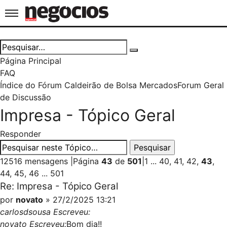
Jornal de Negócios
Página Principal
FAQ
Índice do Fórum Caldeirão de Bolsa
Mercados
Forum Geral
de Discussão
Impresa - Tópico Geral
Responder
12516 mensagens
|
Página
43
de
501
|
1
...
40
,
41
,
42
,
43
,
44
,
45
,
46
...
501
Re: Impresa - Tópico Geral
por
novato
» 27/2/2025 13:21
carlosdsousa Escreveu:
novato Escreveu:
Bom dia!!