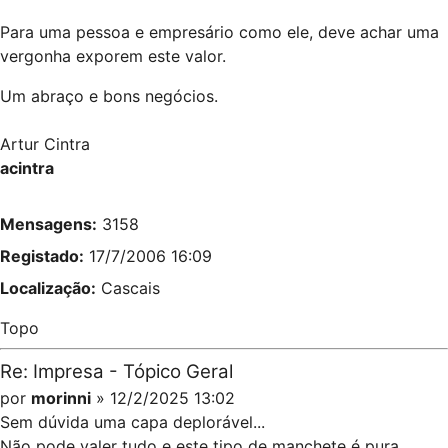
Para uma pessoa e empresário como ele, deve achar uma
vergonha exporem este valor.
Um abraço e bons negócios.
Artur Cintra
acintra
Mensagens:
3158
Registado:
17/7/2006 16:09
Localização:
Cascais
Topo
Re: Impresa - Tópico Geral
por
morinni
» 12/2/2025 13:02
Sem dúvida uma capa deplorável...
Não pode valer tudo e este tipo de manchete é pura