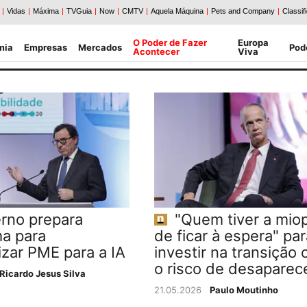
O Poder de Fazer
Europa
mia
Empresas
Mercados
Pod
Acontecer
Viva
rno prepara
"Quem tiver a miop
a para
de ficar à espera" par
izar PME para a IA
investir na transição 
o risco de desaparec
Ricardo Jesus Silva
21.05.2026
Paulo Moutinho