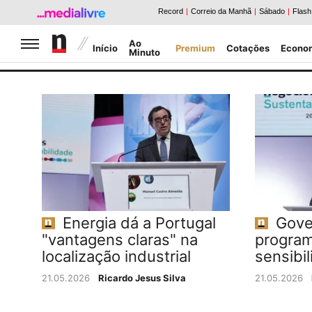
Jornal de Negócios
Ao
Início
Premium
Cotações
Econo
Minuto
Caldeirão da Bolsa
Notícias Negócios
Energia dá a Portugal
Gove
"vantagens claras" na
program
localização industrial
sensibil
21.05.2026
Ricardo Jesus Silva
21.05.2026