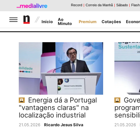
Jornal de Negócios
Ao
Início
Premium
Cotações
Econo
Minuto
Caldeirão da Bolsa
Notícias Negócios
Energia dá a Portugal
Gove
"vantagens claras" na
program
localização industrial
sensibil
21.05.2026
Ricardo Jesus Silva
21.05.2026