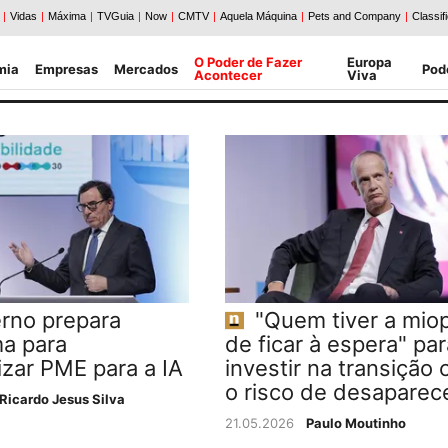
O Poder de Fazer
Europa
mia
Empresas
Mercados
Pod
Acontecer
Viva
rno prepara
"Quem tiver a miop
a para
de ficar à espera" par
izar PME para a IA
investir na transição 
o risco de desaparec
Ricardo Jesus Silva
21.05.2026
Paulo Moutinho