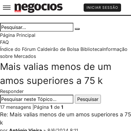
Jornal de Negócios
INICIAR SESSÃO
Página Principal
FAQ
Índice do Fórum Caldeirão de Bolsa
Biblioteca
Informação
sobre Mercados
Mais valias menos de um
amos superiores a 75 k
Responder
17 mensagens
|
Página
1
de
1
Re: Mais valias menos de um amos superiores a 75
k
por
António Vieira
» 8/6/2024 8:11