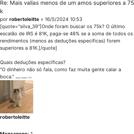
Re: Mais valias menos de um amos superiores a 75
k
por
robertoleitte
» 16/5/2024 10:53
[quote="silva_39"]Onde foram buscar os 75k? O último
escalão de IRS é 81K, paga-se 48% se a soma de todos os
rendimentos (menos as deduções especificas) forem
superiores a 81K.[/quote]
Quais deduções específicas?
"O dinheiro não só fala, como faz muita gente calar a
boca."
angel number 1717
robertoleitte
Mensagens:
1