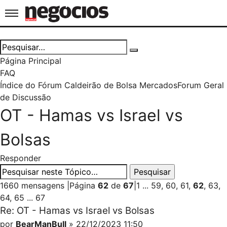
Jornal de Negócios
Página Principal
FAQ
Índice do Fórum Caldeirão de Bolsa
Mercados
Forum Geral
de Discussão
OT - Hamas vs Israel vs
Bolsas
Responder
1660 mensagens
|
Página
62
de
67
|
1
...
59
,
60
,
61
,
62
,
63
,
64
,
65
...
67
Re: OT - Hamas vs Israel vs Bolsas
por
BearManBull
» 22/12/2023 11:50