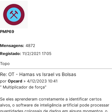
PMP69
Mensagens:
4872
Registado:
11/2/2021 17:05
Topo
Re: OT - Hamas vs Israel vs Bolsas
por
Opcard
» 4/12/2023 10:41
“ Mul­ti­pli­ca­dor de força"
Se eles apren­de­ram cor­re­ta­mente a iden­ti­fi­car cer­tos
alvos, o soft­ware de inte­li­gên­cia arti­fi­cial pode pro­ces­sar
quan­ti­da­des colos­sais de dados em alguns momen­tos, o