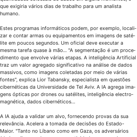
que exi­gi­ria vários dias de tra­ba­lho para um ana­lista
humano.
Estes pro­gra­mas infor­má­ti­cos podem, por exem­plo, loca­li­
zar e con­tar armas ou equi­pa­men­tos em ima­gens de saté­
lite em pou­cos segun­dos. Um ofi­cial deve exe­cu­tar a
mesma tarefa quase à mão... "A seg­men­ta­ção é um pro­ce­
di­mento que envolve várias eta­pas. A inte­li­gên­cia Arti­fi­cial
traz um valor agre­gado sig­ni­fi­ca­tivo na aná­lise de dados
mas­si­vos, como ima­gens cole­ta­das por meio de várias
fon­tes", explica Lior Tabansky, espe­ci­a­lista em ques­tões
ciber­né­ti­cas da Uni­ver­si­dade de Tel Aviv. A IA agrega ima­
gens ópti­cas por dro­nes ou saté­li­tes, inte­li­gên­cia elec­tro­
mag­né­tica, dados ciber­né­ti­cos…
A IA ajuda a vali­dar um alvo, for­ne­cendo pro­vas da sua
rele­vân­cia. Ace­lera a tomada de deci­sões do Estado-
Maior. "Tanto no Líbano como em Gaza, os adver­sá­rios