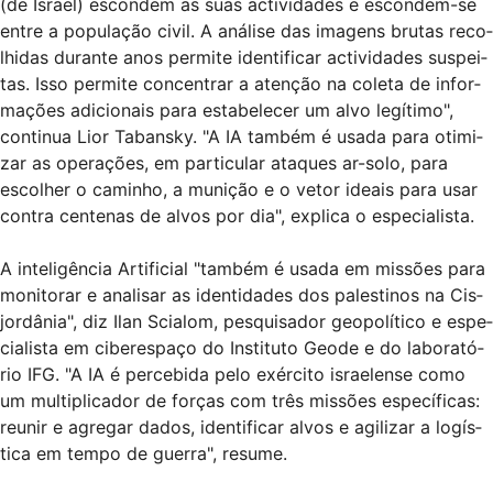
(de Israel) escon­dem as suas acti­vi­da­des e escon­dem-se
entre a popu­la­ção civil. A aná­lise das ima­gens bru­tas reco­
lhi­das durante anos per­mite iden­ti­fi­car acti­vi­da­des sus­pei­
tas. Isso per­mite con­cen­trar a aten­ção na coleta de infor­
ma­ções adi­ci­o­nais para esta­be­le­cer um alvo legí­timo",
con­ti­nua Lior Tabansky. "A IA tam­bém é usada para oti­mi­
zar as ope­ra­ções, em par­ti­cu­lar ata­ques ar-solo, para
esco­lher o cami­nho, a muni­ção e o vetor ide­ais para usar
con­tra cen­te­nas de alvos por dia", explica o espe­ci­a­lista.
A inte­li­gên­cia Arti­fi­cial "tam­bém é usada em mis­sões para
moni­to­rar e ana­li­sar as iden­ti­da­des dos pales­ti­nos na Cis­
jor­dâ­nia", diz Ilan Sci­a­lom, pes­qui­sa­dor geo­po­lí­tico e espe­
ci­a­lista em cibe­res­paço do Ins­ti­tuto Geode e do labo­ra­tó­
rio IFG. "A IA é per­ce­bida pelo exér­cito isra­e­lense como
um mul­ti­pli­ca­dor de for­ças com três mis­sões espe­cí­fi­cas:
reu­nir e agre­gar dados, iden­ti­fi­car alvos e agi­li­zar a logís­
tica em tempo de guerra", resume.