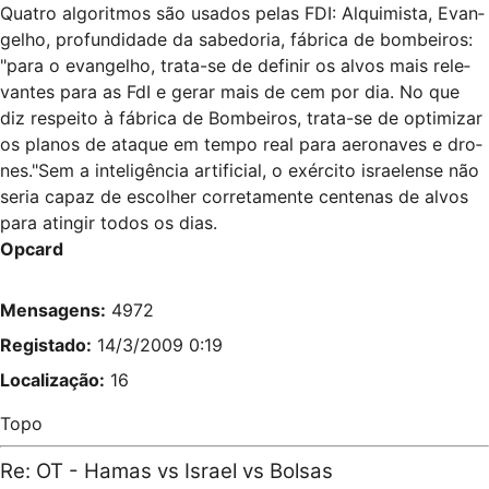
Qua­tro algo­rit­mos são usa­dos pelas FDI: Alqui­mista, Evan­
ge­lho, pro­fun­di­dade da sabe­do­ria, fábrica de bom­bei­ros:
"para o evan­ge­lho, trata-se de defi­nir os alvos mais rele­
van­tes para as FdI e gerar mais de cem por dia. No que
diz res­peito à fábrica de Bom­bei­ros, trata-se de opti­mi­zar
os pla­nos de ata­que em tempo real para aero­na­ves e dro­
nes."Sem a inte­li­gên­cia arti­fi­cial, o exér­cito isra­e­lense não
seria capaz de esco­lher cor­re­ta­mente cen­te­nas de alvos
para atin­gir todos os dias.
Opcard
Mensagens:
4972
Registado:
14/3/2009 0:19
Localização:
16
Topo
Re: OT - Hamas vs Israel vs Bolsas