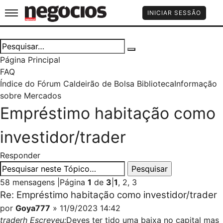
Jornal de Negócios
INICIAR SESSÃO
Página Principal
FAQ
Índice do Fórum Caldeirão de Bolsa
Biblioteca
Informação
sobre Mercados
Empréstimo habitação como
investidor/trader
Responder
58 mensagens
|
Página
1
de
3
|
1
,
2
,
3
Re: Empréstimo habitação como investidor/trader
por
Goya777
» 11/9/2023 14:42
traderh Escreveu:
Deves ter tido uma baixa no capital mas