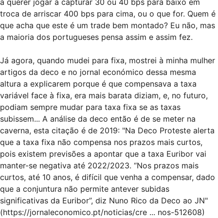
a querer jogar a capturar 30 ou 40 bps para baixo em
troca de arriscar 400 bps para cima, ou o que for. Quem é
que acha que este é um trade bem montado? Eu não, mas
a maioria dos portugueses pensa assim e assim fez.
Já agora, quando mudei para fixa, mostrei à minha mulher
artigos da deco e no jornal económico dessa mesma
altura a explicarem porque é que compensava a taxa
variável face à fixa, era mais barata diziam, e, no futuro,
podiam sempre mudar para taxa fixa se as taxas
subissem... A análise da deco então é de se meter na
caverna, esta citação é de 2019: "Na Deco Proteste alerta
que a taxa fixa não compensa nos prazos mais curtos,
pois existem previsões a apontar que a taxa Euribor vai
manter-se negativa até 2022/2023. “Nos prazos mais
curtos, até 10 anos, é difícil que venha a compensar, dado
que a conjuntura não permite antever subidas
significativas da Euribor”, diz Nuno Rico da Deco ao JN"
(
https://jornaleconomico.pt/noticias/cre ... nos-512608
)