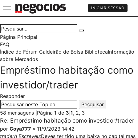
Jornal de Negócios
INICIAR SESSÃO
Página Principal
FAQ
Índice do Fórum Caldeirão de Bolsa
Biblioteca
Informação
sobre Mercados
Empréstimo habitação como
investidor/trader
Responder
58 mensagens
|
Página
1
de
3
|
1
,
2
,
3
Re: Empréstimo habitação como investidor/trader
por
Goya777
» 11/9/2023 14:42
traderh Escreveu:
Deves ter tido uma baixa no capital mas