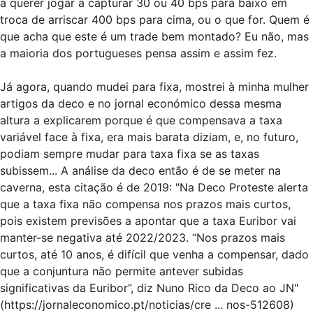
a querer jogar a capturar 30 ou 40 bps para baixo em
troca de arriscar 400 bps para cima, ou o que for. Quem é
que acha que este é um trade bem montado? Eu não, mas
a maioria dos portugueses pensa assim e assim fez.
Já agora, quando mudei para fixa, mostrei à minha mulher
artigos da deco e no jornal económico dessa mesma
altura a explicarem porque é que compensava a taxa
variável face à fixa, era mais barata diziam, e, no futuro,
podiam sempre mudar para taxa fixa se as taxas
subissem... A análise da deco então é de se meter na
caverna, esta citação é de 2019: "Na Deco Proteste alerta
que a taxa fixa não compensa nos prazos mais curtos,
pois existem previsões a apontar que a taxa Euribor vai
manter-se negativa até 2022/2023. “Nos prazos mais
curtos, até 10 anos, é difícil que venha a compensar, dado
que a conjuntura não permite antever subidas
significativas da Euribor”, diz Nuno Rico da Deco ao JN"
(
https://jornaleconomico.pt/noticias/cre ... nos-512608
)