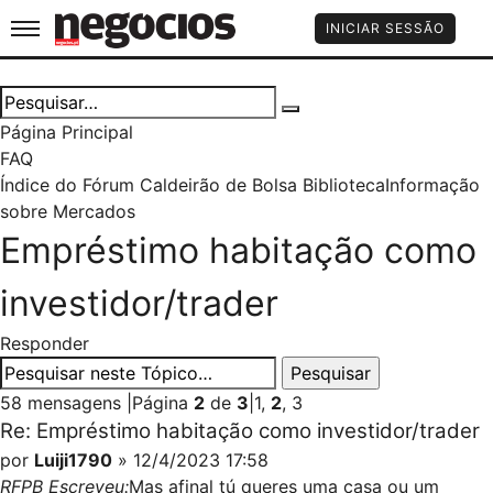
Jornal de Negócios
INICIAR SESSÃO
Página Principal
FAQ
Índice do Fórum Caldeirão de Bolsa
Biblioteca
Informação
sobre Mercados
Empréstimo habitação como
investidor/trader
Responder
58 mensagens
|
Página
2
de
3
|
1
,
2
,
3
Re: Empréstimo habitação como investidor/trader
por
Luiji1790
» 12/4/2023 17:58
RFPB Escreveu:
Mas afinal tú queres uma casa ou um