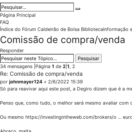
Página Principal
FAQ
Índice do Fórum Caldeirão de Bolsa
Biblioteca
Informação 
Comissão de compra/venda
Responder
34 mensagens
|
Página
1
de
2
|
1
,
2
Re: Comissão de compra/venda
por
johnmayer124
» 2/6/2022 15:39
Só para reavivar aqui este post, a Degiro dizem que é a m
Penso que, como tudo, o melhor será mesmo avaliar com 
Ou mesmo
https://investingintheweb.com/brokers/o ... eur
Abraço, malta