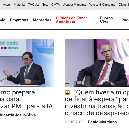
O Poder de Fazer
Europa
mia
Empresas
Mercados
Pod
Acontecer
Viva
rno prepara
"Quem tiver a miop
a para
de ficar à espera" par
izar PME para a IA
investir na transição 
o risco de desaparec
Ricardo Jesus Silva
21.05.2026
Paulo Moutinho