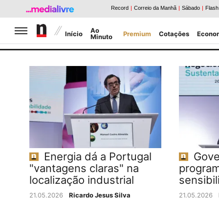
Jornal de Negócios
Ao
Início
Premium
Cotações
Econo
Minuto
Caldeirão da Bolsa
Notícias Negócios
Energia dá a Portugal
Gove
"vantagens claras" na
program
localização industrial
sensibil
21.05.2026
Ricardo Jesus Silva
21.05.2026