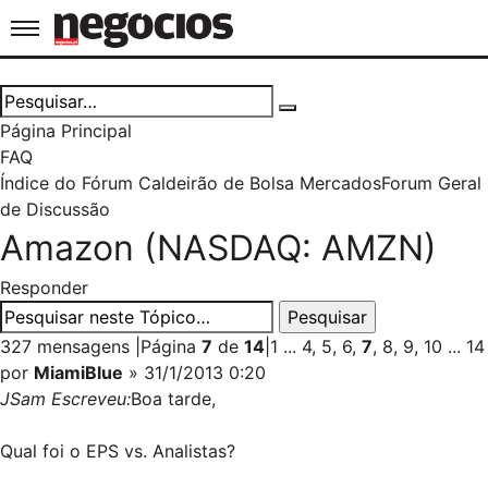
Jornal de Negócios
Página Principal
FAQ
Índice do Fórum Caldeirão de Bolsa
Mercados
Forum Geral
de Discussão
Amazon (NASDAQ: AMZN)
Responder
327 mensagens
|
Página
7
de
14
|
1
...
4
,
5
,
6
,
7
,
8
,
9
,
10
...
14
por
MiamiBlue
» 31/1/2013 0:20
JSam Escreveu:
Boa tarde,
Qual foi o EPS vs. Analistas?