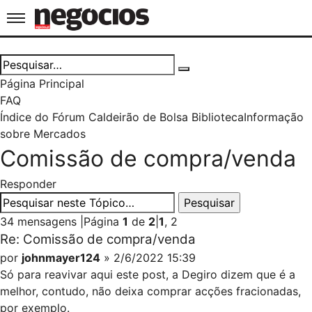
Jornal de Negócios
Página Principal
FAQ
Índice do Fórum Caldeirão de Bolsa
Biblioteca
Informação
sobre Mercados
Comissão de compra/venda
Responder
34 mensagens
|
Página
1
de
2
|
1
,
2
Re: Comissão de compra/venda
por
johnmayer124
» 2/6/2022 15:39
Só para reavivar aqui este post, a Degiro dizem que é a
melhor, contudo, não deixa comprar acções fracionadas,
por exemplo.