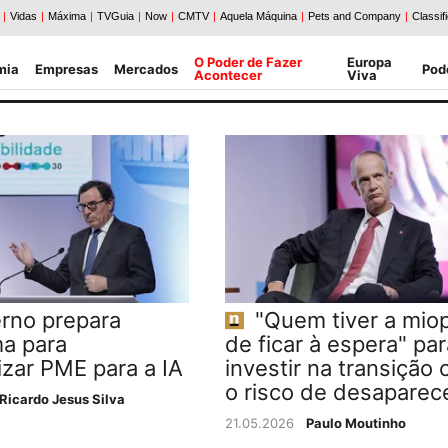
O Poder de Fazer
Europa
mia
Empresas
Mercados
Pod
Acontecer
Viva
rno prepara
"Quem tiver a miop
a para
de ficar à espera" par
izar PME para a IA
investir na transição 
o risco de desaparec
Ricardo Jesus Silva
21.05.2026
Paulo Moutinho