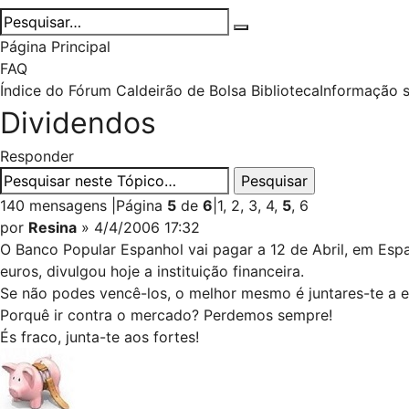
Página Principal
FAQ
Índice do Fórum Caldeirão de Bolsa
Biblioteca
Informação 
Dividendos
Responder
140 mensagens
|
Página
5
de
6
|
1
,
2
,
3
,
4
,
5
,
6
por
Resina
» 4/4/2006 17:32
O Banco Popular Espanhol vai pagar a 12 de Abril, em Espan
euros, divulgou hoje a instituição financeira.
Se não podes vencê-los, o melhor mesmo é juntares-te a e
Porquê ir contra o mercado? Perdemos sempre!
És fraco, junta-te aos fortes!