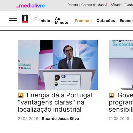
Jornal de Negócios
Ao
Início
Premium
Cotações
Econo
Minuto
Caldeirão da Bolsa
Notícias Negócios
Energia dá a Portugal
Gove
"vantagens claras" na
program
localização industrial
sensibil
21.05.2026
Ricardo Jesus Silva
21.05.2026