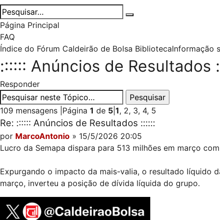
Página Principal
FAQ
Índice do Fórum Caldeirão de Bolsa
Biblioteca
Informação 
:::::: Anúncios de Resultados ::
Responder
109 mensagens
|
Página
1
de
5
|
1
,
2
,
3
,
4
,
5
Re: :::::: Anúncios de Resultados ::::::
por
MarcoAntonio
» 15/5/2026 20:05
Lucro da Semapa dispara para 513 milhões em março com ma
Expurgando o impacto da mais-valia, o resultado líquido d
março, inverteu a posição de dívida líquida do grupo.