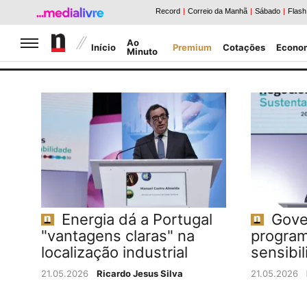
Jornal de Negócios
Ao
Início
Premium
Cotações
Econo
Minuto
Caldeirão da Bolsa
Notícias Negócios
Energia dá a Portugal
Gove
"vantagens claras" na
program
localização industrial
sensibil
21.05.2026
Ricardo Jesus Silva
21.05.2026