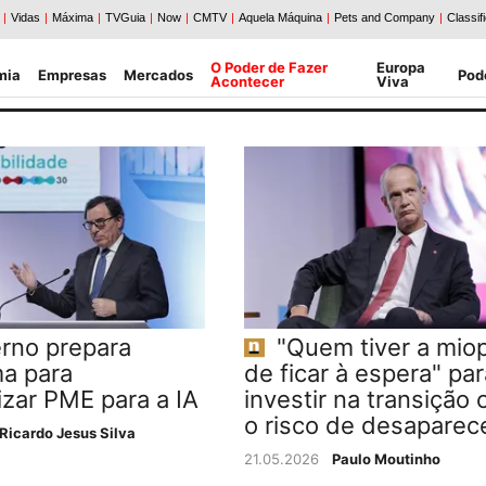
O Poder de Fazer
Europa
mia
Empresas
Mercados
Pod
Acontecer
Viva
rno prepara
"Quem tiver a miop
a para
de ficar à espera" par
izar PME para a IA
investir na transição 
o risco de desaparec
Ricardo Jesus Silva
21.05.2026
Paulo Moutinho