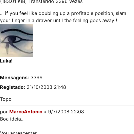
(183.01 KiB) Transferido 3396 Vezes
... if you feel like doubling up a profitable position, slam
your finger in a drawer until the feeling goes away !
Luka!
Mensagens:
3396
Registado:
21/10/2003 21:48
Topo
por
MarcoAntonio
» 9/7/2008 22:08
Boa ideia...
Vou acrescentar.