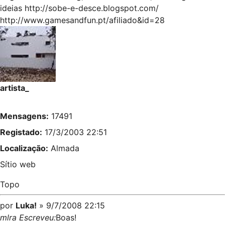
ideias
http://sobe-e-desce.blogspot.com/
http://www.gamesandfun.pt/afiliado&id=28
artista_
Mensagens:
17491
Registado:
17/3/2003 22:51
Localização:
Almada
Sítio web
Topo
por
Luka!
» 9/7/2008 22:15
mlra Escreveu:
Boas!