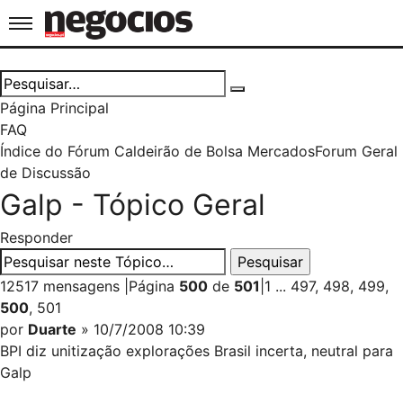
Jornal de Negócios
Página Principal
FAQ
Índice do Fórum Caldeirão de Bolsa
Mercados
Forum Geral
de Discussão
Galp - Tópico Geral
Responder
12517 mensagens
|
Página
500
de
501
|
1
...
497
,
498
,
499
,
500
,
501
por
Duarte
» 10/7/2008 10:39
BPI diz unitização explorações Brasil incerta, neutral para
Galp