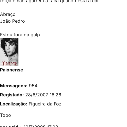
força e não agarrem a faca quando está a cair.
Abraço
João Pedro
Estou fora da galp
Paionense
Mensagens:
954
Registado:
28/6/2007 16:26
Localização:
Figueira da Foz
Topo
por
vold
» 10/7/2008 17:03