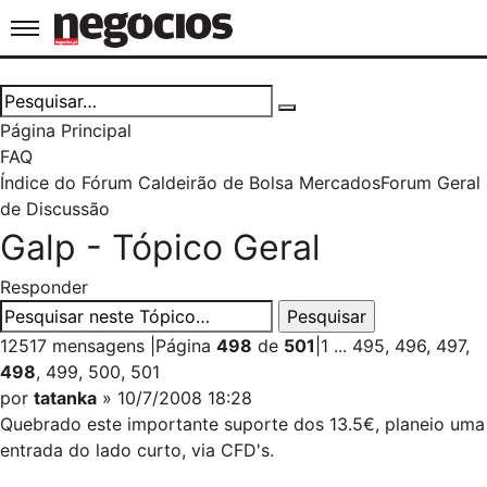
Jornal de Negócios
Página Principal
FAQ
Índice do Fórum Caldeirão de Bolsa
Mercados
Forum Geral
de Discussão
Galp - Tópico Geral
Responder
12517 mensagens
|
Página
498
de
501
|
1
...
495
,
496
,
497
,
498
,
499
,
500
,
501
por
tatanka
» 10/7/2008 18:28
Quebrado este importante suporte dos 13.5€, planeio uma
entrada do lado curto, via CFD's.