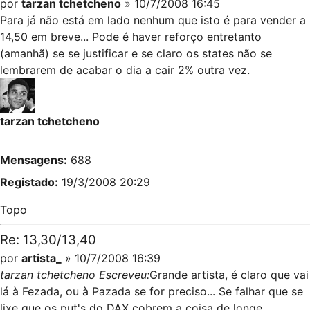
por
tarzan tchetcheno
» 10/7/2008 16:45
Para já não está em lado nenhum que isto é para vender a
14,50 em breve... Pode é haver reforço entretanto
(amanhã) se se justificar e se claro os states não se
lembrarem de acabar o dia a cair 2% outra vez.
tarzan tchetcheno
Mensagens:
688
Registado:
19/3/2008 20:29
Topo
Re: 13,30/13,40
por
artista_
» 10/7/2008 16:39
tarzan tchetcheno Escreveu:
Grande artista, é claro que vai
lá à Fezada, ou à Pazada se for preciso... Se falhar que se
lixe que os put's do DAX cobrem a coisa de longe