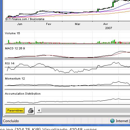
sc.jpg (104.75 KiB) Visualizado 41048 vezes