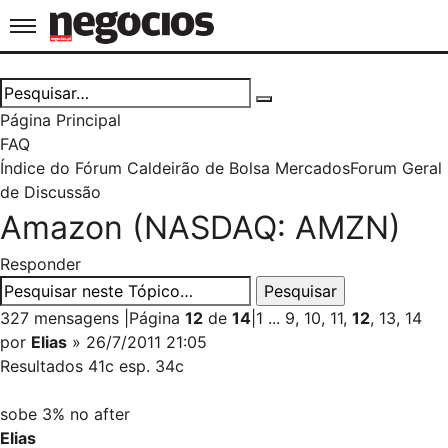
Jornal de Negócios
Página Principal
FAQ
Índice do Fórum Caldeirão de Bolsa
Mercados
Forum Geral
de Discussão
Amazon (NASDAQ: AMZN)
Responder
327 mensagens
|
Página
12
de
14
|
1
...
9
,
10
,
11
,
12
,
13
,
14
por
Elias
» 26/7/2011 21:05
Resultados 41c esp. 34c
sobe 3% no after
Elias