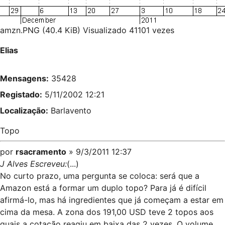
amzn.PNG (40.4 KiB) Visualizado 41101 vezes
Elias
Mensagens:
35428
Registado:
5/11/2002 12:21
Localização:
Barlavento
Topo
por
rsacramento
» 9/3/2011 12:37
J Alves Escreveu:
(...)
No curto prazo, uma pergunta se coloca: será que a
Amazon está a formar um duplo topo? Para já é difícil
afirmá-lo, mas há ingredientes que já começam a estar em
cima da mesa. A zona dos 191,00 USD teve 2 topos aos
quais a cotação reagiu em baixa das 2 vezes. O volume