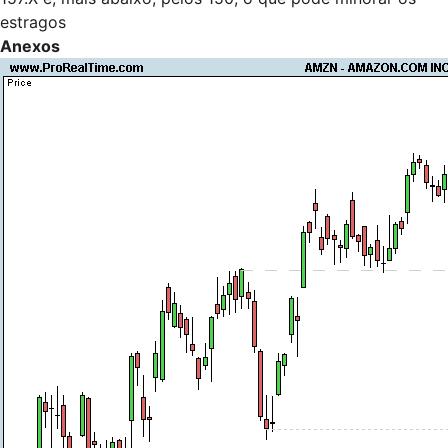
estragos
Anexos