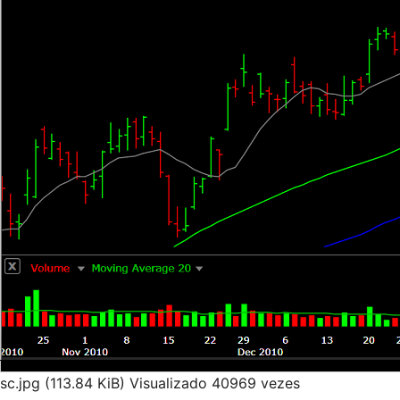
sc.jpg (113.84 KiB) Visualizado 40969 vezes