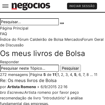
Jornal de Negócios
INICIAR SESSÃO
Página Principal
FAQ
Índice do Fórum Caldeirão de Bolsa
Mercados
Forum Geral
de Discussão
Os meus livros de Bolsa
Responder
272 mensagens
|
Página
5
de
11
|
1
,
2
,
3
,
4
,
5
,
6
,
7
,
8
...
11
Re: Os meus livros de Bolsa
por
Artista Romeno
» 6/9/2015 22:16
bro Escreveu:
Artista romeno por favor peço
recomendação de livro "introdutório" à análise
fundamental das empresas.