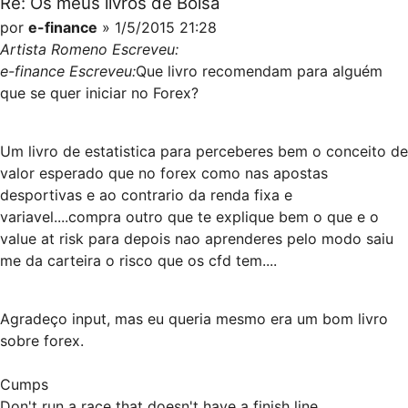
Re: Os meus livros de Bolsa
por
e-finance
» 1/5/2015 21:28
Artista Romeno Escreveu:
e-finance Escreveu:
Que livro recomendam para alguém
que se quer iniciar no Forex?
Um livro de estatistica para perceberes bem o conceito de
valor esperado que no forex como nas apostas
desportivas e ao contrario da renda fixa e
variavel....compra outro que te explique bem o que e o
value at risk para depois nao aprenderes pelo modo saiu
me da carteira o risco que os cfd tem....
Agradeço input, mas eu queria mesmo era um bom livro
sobre forex.
Cumps
Don't run a race that doesn't have a finish line.