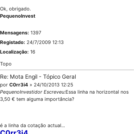
Ok, obrigado.
PequenoInvest
Mensagens:
1397
Registado:
24/7/2009 12:13
Localização:
16
Topo
Re: Mota Engil - Tópico Geral
por
C0rr3i4
» 24/10/2013 12:25
PequenoInvestidor Escreveu:
Essa linha na horizontal nos
3,50 € tem alguma importância?
é a linha da cotação actual...
C0rr3i4