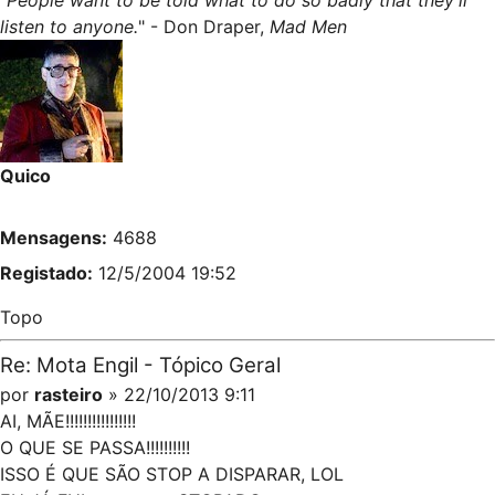
"
People want to be told what to do so badly that they'll
listen to anyone.
" - Don Draper,
Mad Men
Quico
Mensagens:
4688
Registado:
12/5/2004 19:52
Topo
Re: Mota Engil - Tópico Geral
por
rasteiro
» 22/10/2013 9:11
AI, MÃE!!!!!!!!!!!!!!!!
O QUE SE PASSA!!!!!!!!!!
ISSO É QUE SÃO STOP A DISPARAR, LOL