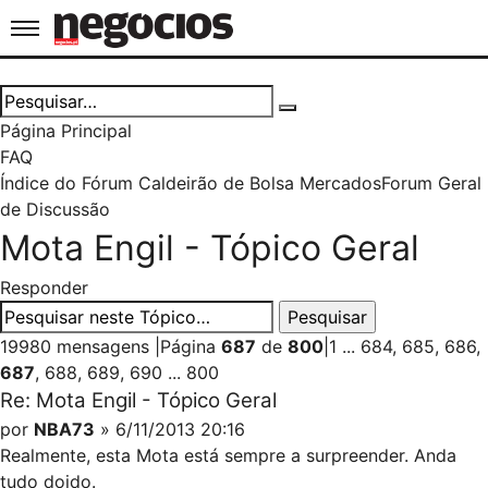
Jornal de Negócios
Página Principal
FAQ
Índice do Fórum Caldeirão de Bolsa
Mercados
Forum Geral
de Discussão
Mota Engil - Tópico Geral
Responder
19980 mensagens
|
Página
687
de
800
|
1
...
684
,
685
,
686
,
687
,
688
,
689
,
690
...
800
Re: Mota Engil - Tópico Geral
por
NBA73
» 6/11/2013 20:16
Realmente, esta Mota está sempre a surpreender. Anda
tudo doido.