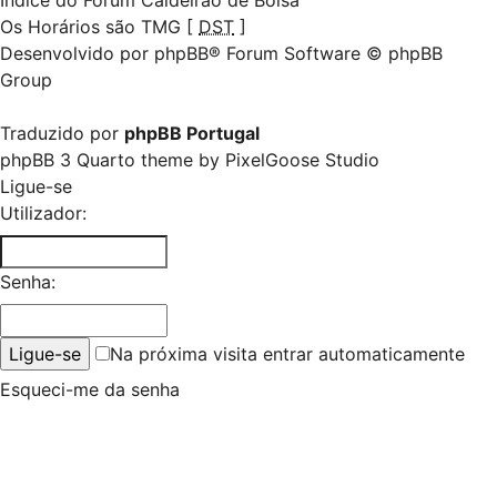
Índice do Fórum Caldeirão de Bolsa
Os Horários são TMG [
DST
]
Desenvolvido por
phpBB
® Forum Software © phpBB
Group
Traduzido por
phpBB Portugal
phpBB 3 Quarto theme by
PixelGoose Studio
Ligue-se
Utilizador:
Senha:
Na próxima visita entrar automaticamente
Esqueci-me da senha