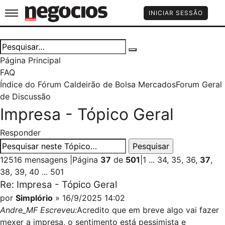
Jornal de Negócios
INICIAR SESSÃO
Página Principal
FAQ
Índice do Fórum Caldeirão de Bolsa
Mercados
Forum Geral
de Discussão
Impresa - Tópico Geral
Responder
12516 mensagens
|
Página
37
de
501
|
1
...
34
,
35
,
36
,
37
,
38
,
39
,
40
...
501
Re: Impresa - Tópico Geral
por
Simplório
» 16/9/2025 14:02
Andre_MF Escreveu:
Acredito que em breve algo vai fazer
mexer a impresa, o sentimento está pessimista e