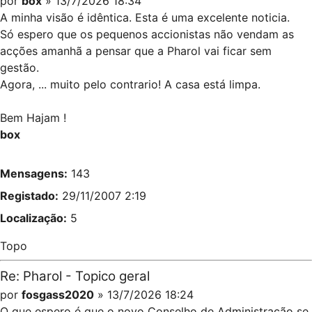
por
box
» 13/7/2026 18:34
A minha visão é idêntica. Esta é uma excelente noticia.
Só espero que os pequenos accionistas não vendam as
acções amanhã a pensar que a Pharol vai ficar sem
gestão.
Agora, ... muito pelo contrario! A casa está limpa.
Bem Hajam !
box
Mensagens:
143
Registado:
29/11/2007 2:19
Localização:
5
Topo
Re: Pharol - Topico geral
por
fosgass2020
» 13/7/2026 18:24
O que espero é que o novo Conselho de Administração se