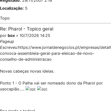
Registado:
29/11/2007 2:19
Localização:
5
Topo
Re: Pharol - Topico geral
por
box
» 10/7/2026 14:25
Pageup
Escreveu:
https://www.jornaldenegocios.pt/empresas/detal
convoca-assembleia-geral-para-eleicao-de-novo-
conselho-de-administracao
Novas cabeças novas ideias.
Ponto 1 - O Palha vai ser nomeado dono da Pharol por
usocapião.....