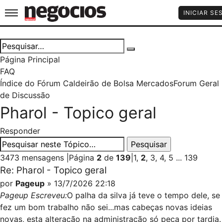
Jornal de Negócios
INICIAR SE
Página Principal
FAQ
Índice do Fórum Caldeirão de Bolsa
Mercados
Forum Geral
de Discussão
Pharol - Topico geral
Responder
3473 mensagens
|
Página
2
de
139
|
1
,
2
,
3
,
4
,
5
...
139
Re: Pharol - Topico geral
por
Pageup
» 13/7/2026 22:18
Pageup Escreveu:
O palha da silva já teve o tempo dele, se
fez um bom trabalho não sei...mas cabeças novas ideias
novas, esta alteração na administração só peca por tardia.