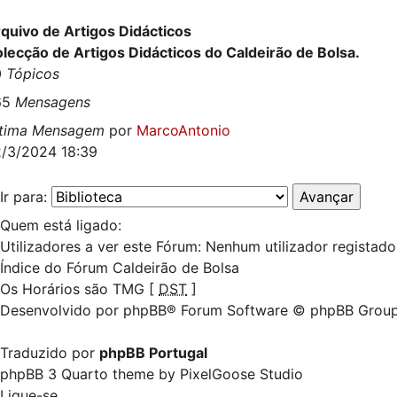
quivo de Artigos Didácticos
lecção de Artigos Didácticos do Caldeirão de Bolsa.
0
Tópicos
65
Mensagens
ltima Mensagem
por
MarcoAntonio
/3/2024 18:39
Ir para:
Quem está ligado:
Utilizadores a ver este Fórum: Nenhum utilizador registado 
Índice do Fórum Caldeirão de Bolsa
Os Horários são TMG [
DST
]
Desenvolvido por
phpBB
® Forum Software © phpBB Grou
Traduzido por
phpBB Portugal
phpBB 3 Quarto theme by
PixelGoose Studio
Ligue-se