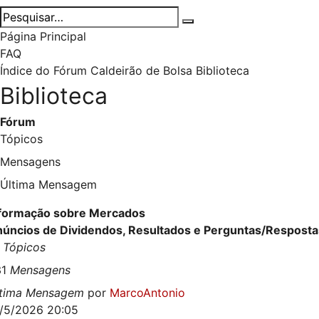
Página Principal
FAQ
Índice do Fórum Caldeirão de Bolsa
Biblioteca
Biblioteca
Fórum
Tópicos
Mensagens
Última Mensagem
formação sobre Mercados
úncios de Dividendos, Resultados e Perguntas/Respost
1
Tópicos
31
Mensagens
ltima Mensagem
por
MarcoAntonio
/5/2026 20:05