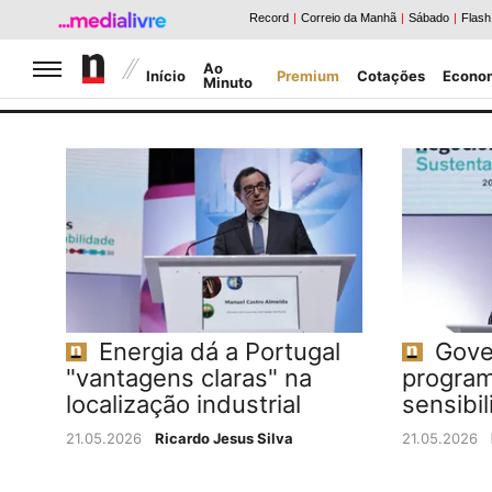
Jornal de Negócios
Ao
Início
Premium
Cotações
Econo
Minuto
Caldeirão da Bolsa
Notícias Negócios
Energia dá a Portugal
Gove
"vantagens claras" na
program
localização industrial
sensibil
21.05.2026
Ricardo Jesus Silva
21.05.2026