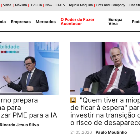
O Poder de Fazer
Europa
mia
Empresas
Mercados
Pod
Acontecer
Viva
rno prepara
"Quem tiver a miop
a para
de ficar à espera" par
izar PME para a IA
investir na transição 
o risco de desaparec
Ricardo Jesus Silva
21.05.2026
Paulo Moutinho