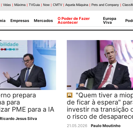
O Poder de Fazer
Europa
mia
Empresas
Mercados
Pod
Acontecer
Viva
rno prepara
"Quem tiver a miop
a para
de ficar à espera" par
izar PME para a IA
investir na transição 
o risco de desaparec
Ricardo Jesus Silva
21.05.2026
Paulo Moutinho