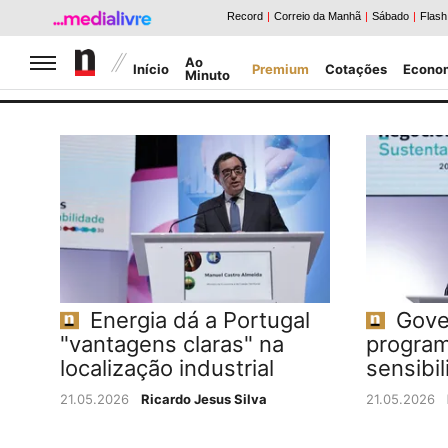
Jornal de Negócios
Ao
Início
Premium
Cotações
Econo
Minuto
Caldeirão da Bolsa
Notícias Negócios
Energia dá a Portugal
Gove
"vantagens claras" na
program
localização industrial
sensibil
21.05.2026
Ricardo Jesus Silva
21.05.2026