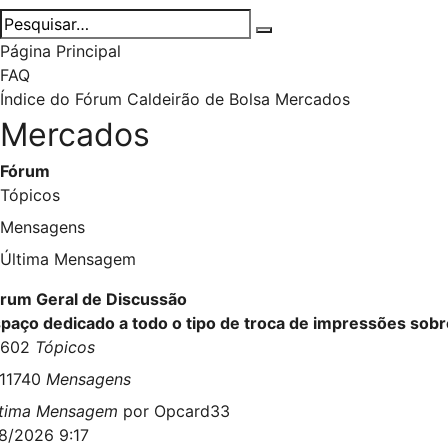
Página Principal
FAQ
Índice do Fórum Caldeirão de Bolsa
Mercados
Mercados
Fórum
Tópicos
Mensagens
Última Mensagem
rum Geral de Discussão
paço dedicado a todo o tipo de troca de impressões so
4602
Tópicos
411740
Mensagens
ltima Mensagem
por
Opcard33
8/2026 9:17