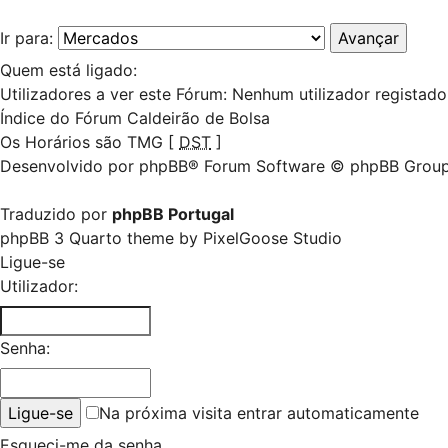
Ir para:
Quem está ligado:
Utilizadores a ver este Fórum: Nenhum utilizador registado 
Índice do Fórum Caldeirão de Bolsa
Os Horários são TMG [
DST
]
Desenvolvido por
phpBB
® Forum Software © phpBB Grou
Traduzido por
phpBB Portugal
phpBB 3 Quarto theme by
PixelGoose Studio
Ligue-se
Utilizador:
Senha:
Na próxima visita entrar automaticamente
Esqueci-me da senha