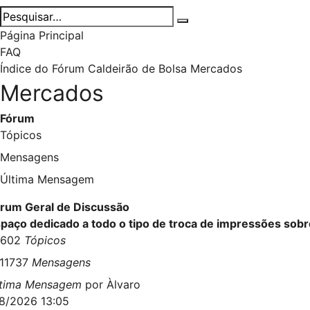
Página Principal
FAQ
Índice do Fórum Caldeirão de Bolsa
Mercados
Mercados
Fórum
Tópicos
Mensagens
Última Mensagem
rum Geral de Discussão
paço dedicado a todo o tipo de troca de impressões so
4602
Tópicos
411737
Mensagens
ltima Mensagem
por
Àlvaro
8/2026 13:05