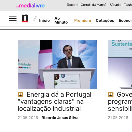
Jornal de Negócios
Ao
Início
Premium
Cotações
Econo
Minuto
Caldeirão da Bolsa
Notícias Negócios
Energia dá a Portugal
Gove
"vantagens claras" na
program
localização industrial
sensibil
21.05.2026
Ricardo Jesus Silva
21.05.2026