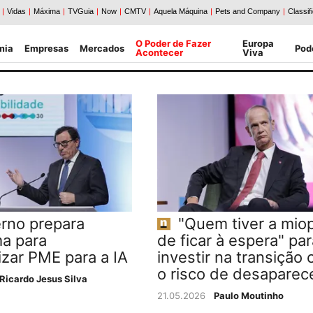
O Poder de Fazer
Europa
mia
Empresas
Mercados
Pod
Acontecer
Viva
rno prepara
"Quem tiver a miop
a para
de ficar à espera" par
izar PME para a IA
investir na transição 
o risco de desaparec
Ricardo Jesus Silva
21.05.2026
Paulo Moutinho