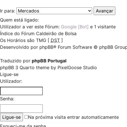
Ir para:
Quem está ligado:
Utilizador a ver este Fórum:
Google [Bot]
e 1 visitante
Índice do Fórum Caldeirão de Bolsa
Os Horários são TMG [
DST
]
Desenvolvido por
phpBB
® Forum Software © phpBB Grou
Traduzido por
phpBB Portugal
phpBB 3 Quarto theme by
PixelGoose Studio
Ligue-se
Utilizador:
Senha:
Na próxima visita entrar automaticamente
Esqueci-me da senha