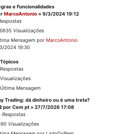
gras e Funcionalidades
or
MarcoAntonio
» 9/3/2024 19:12
Respostas
20635
Visualizações
ltima Mensagem
por
MarcoAntonio
3/2024 19:30
Tópicos
Respostas
Visualizações
Última Mensagem
y Trading: dá dinheiro ou é uma treta?
2
por
Cem pt
» 27/7/2026 17:08
5
Respostas
690
Visualizações
ltima Mensagem
por
LadoDoBem