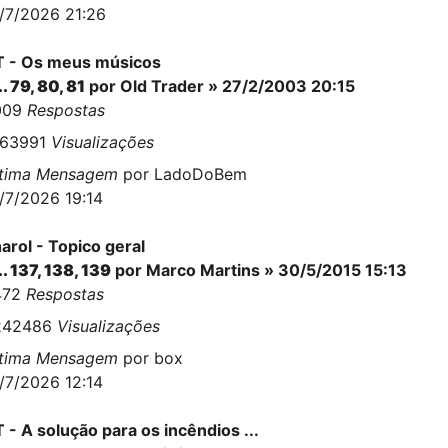
/7/2026 21:26
 - Os meus músicos
..
79
,
80
,
81
por
Old Trader
» 27/2/2003 20:15
009
Respostas
563991
Visualizações
ltima Mensagem
por
LadoDoBem
/7/2026 19:14
arol - Topico geral
..
137
,
138
,
139
por
Marco Martins
» 30/5/2015 15:13
472
Respostas
242486
Visualizações
ltima Mensagem
por
box
/7/2026 12:14
 - A solução para os incêndios ...