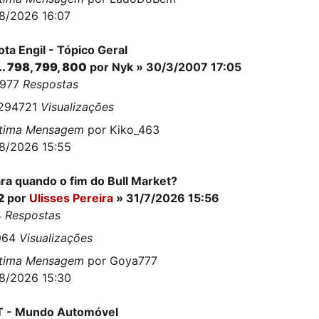
8/2026 16:07
ta Engil - Tópico Geral
..
798
,
799
,
800
por
Nyk
» 30/3/2007 17:05
9977
Respostas
1294721
Visualizações
ltima Mensagem
por
Kiko_463
8/2026 15:55
ra quando o fim do Bull Market?
2
por
Ulisses Pereira
» 31/7/2026 15:56
4
Respostas
964
Visualizações
ltima Mensagem
por
Goya777
8/2026 15:30
T - Mundo Automóvel