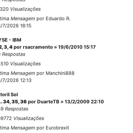
3320
Visualizações
ltima Mensagem
por
Eduardo R.
/7/2026 18:15
SE - IBM
2
,
3
,
4
por
rsacramento
» 19/6/2010 15:17
0
Respostas
4510
Visualizações
ltima Mensagem
por
Manchini888
/7/2026 12:13
toril Sol
..
34
,
35
,
36
por
DuarteTB
» 13/2/2009 22:10
89
Respostas
09772
Visualizações
ltima Mensagem
por
Eurobrexit