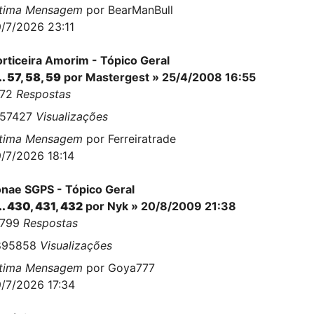
ltima Mensagem
por
BearManBull
/7/2026 23:11
rticeira Amorim - Tópico Geral
..
57
,
58
,
59
por
Mastergest
» 25/4/2008 16:55
472
Respostas
457427
Visualizações
ltima Mensagem
por
Ferreiratrade
/7/2026 18:14
nae SGPS - Tópico Geral
..
430
,
431
,
432
por
Nyk
» 20/8/2009 21:38
0799
Respostas
895858
Visualizações
ltima Mensagem
por
Goya777
/7/2026 17:34