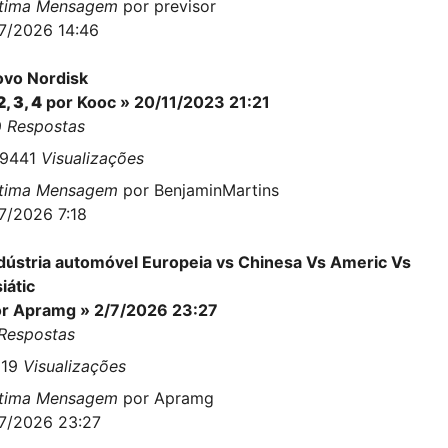
ltima Mensagem
por
previsor
7/2026 14:46
vo Nordisk
2
,
3
,
4
por
Kooc
» 20/11/2023 21:21
9
Respostas
69441
Visualizações
ltima Mensagem
por
BenjaminMartins
7/2026 7:18
dústria automóvel Europeia vs Chinesa Vs Americ Vs
iátic
or
Apramg
» 2/7/2026 23:27
Respostas
819
Visualizações
ltima Mensagem
por
Apramg
7/2026 23:27