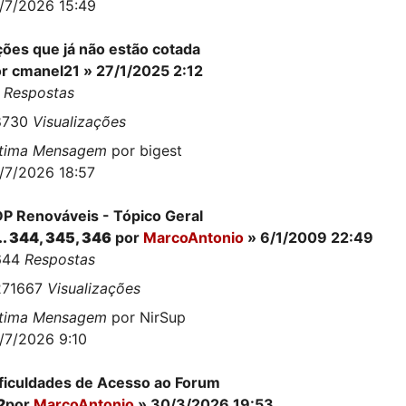
/7/2026 15:49
ões que já não estão cotada
or
cmanel21
» 27/1/2025 2:12
8
Respostas
8730
Visualizações
ltima Mensagem
por
bigest
/7/2026 18:57
P Renováveis - Tópico Geral
..
344
,
345
,
346
por
MarcoAntonio
» 6/1/2009 22:49
644
Respostas
271667
Visualizações
ltima Mensagem
por
NirSup
/7/2026 9:10
ficuldades de Acesso ao Forum
2
por
MarcoAntonio
» 30/3/2026 19:53