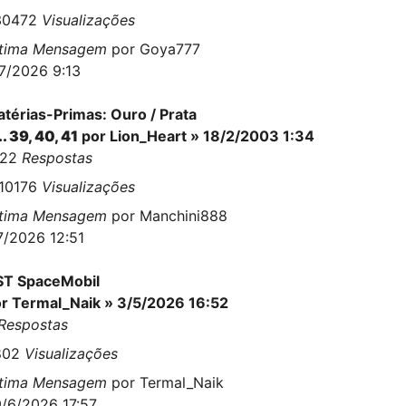
30472
Visualizações
ltima Mensagem
por
Goya777
7/2026 9:13
térias-Primas: Ouro / Prata
..
39
,
40
,
41
por
Lion_Heart
» 18/2/2003 1:34
022
Respostas
710176
Visualizações
ltima Mensagem
por
Manchini888
7/2026 12:51
ST SpaceMobil
or
Termal_Naik
» 3/5/2026 16:52
Respostas
802
Visualizações
ltima Mensagem
por
Termal_Naik
/6/2026 17:57