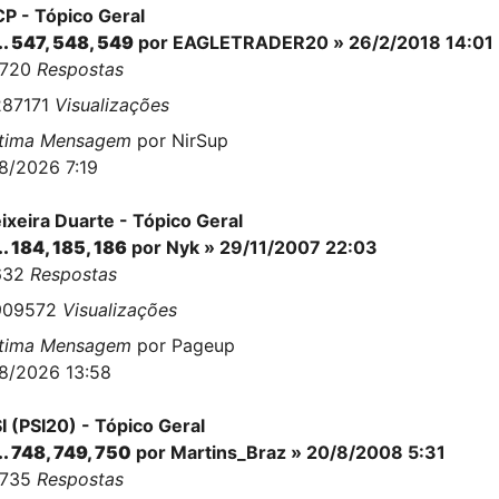
P - Tópico Geral
..
547
,
548
,
549
por
EAGLETRADER20
» 26/2/2018 14:01
3720
Respostas
287171
Visualizações
ltima Mensagem
por
NirSup
8/2026 7:19
ixeira Duarte - Tópico Geral
..
184
,
185
,
186
por
Nyk
» 29/11/2007 22:03
632
Respostas
909572
Visualizações
ltima Mensagem
por
Pageup
8/2026 13:58
I (PSI20) - Tópico Geral
..
748
,
749
,
750
por
Martins_Braz
» 20/8/2008 5:31
8735
Respostas