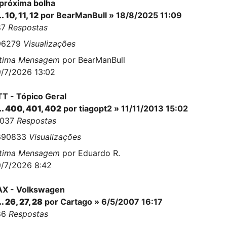
próxima bolha
..
10
,
11
,
12
por
BearManBull
» 18/8/2025 11:09
87
Respostas
96279
Visualizações
ltima Mensagem
por
BearManBull
/7/2026 13:02
T - Tópico Geral
..
400
,
401
,
402
por
tiagopt2
» 11/11/2013 15:02
0037
Respostas
690833
Visualizações
ltima Mensagem
por
Eduardo R.
/7/2026 8:42
AX - Volkswagen
..
26
,
27
,
28
por
Cartago
» 6/5/2007 16:17
86
Respostas