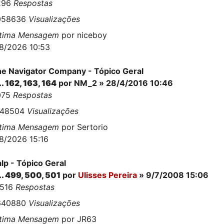
296
Respostas
058636
Visualizações
ltima Mensagem
por
niceboy
8/2026 10:53
e Navigator Company - Tópico Geral
..
162
,
163
,
164
por
NM_2
» 28/4/2016 10:46
075
Respostas
148504
Visualizações
ltima Mensagem
por
Sertorio
8/2026 15:16
lp - Tópico Geral
..
499
,
500
,
501
por
Ulisses Pereira
» 9/7/2008 15:06
2516
Respostas
640880
Visualizações
ltima Mensagem
por
JR63