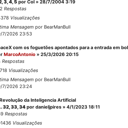
2
,
3
,
4
,
5
por Col » 28/7/2004 3:19
02
Respostas
4378
Visualizações
ltima Mensagem
por
BearManBull
/7/2026 23:53
aceX com os foguetões apontados para a entrada em bo
or
MarcoAntonio
» 25/3/2026 20:15
4
Respostas
9718
Visualizações
ltima Mensagem
por
BearManBull
/7/2026 23:24
Revolução da Inteligencia Artificial
..
32
,
33
,
34
por
danieljpires
» 4/1/2023 18:11
39
Respostas
01436
Visualizações