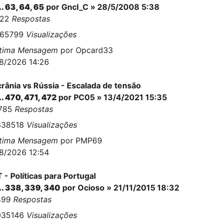
..
63
,
64
,
65
por
Gncl_C
» 28/5/2008 5:38
622
Respostas
665799
Visualizações
ltima Mensagem
por
Opcard33
8/2026 14:26
rânia vs Rússia - Escalada de tensão
..
470
,
471
,
472
por
PC05
» 13/4/2021 15:35
1785
Respostas
338518
Visualizações
ltima Mensagem
por
PMP69
8/2026 12:54
 - Políticas para Portugal
..
338
,
339
,
340
por
Ocioso
» 21/11/2015 18:32
499
Respostas
035146
Visualizações