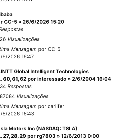
ibaba
or
CC-5
» 26/6/2026 15:20
Respostas
126
Visualizações
ltima Mensagem
por
CC-5
/6/2026 16:47
INTT Global Intelligent Technologies
..
60
,
61
,
62
por interessado » 2/6/2004 16:04
534
Respostas
487084
Visualizações
ltima Mensagem
por
carlifer
/6/2026 16:43
sla Motors Inc (NASDAQ: TSLA)
..
27
,
28
,
29
por
rg7803
» 12/6/2013 0:00