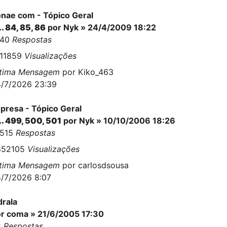
nae com - Tópico Geral
..
84
,
85
,
86
por
Nyk
» 24/4/2009 18:22
140
Respostas
811859
Visualizações
ltima Mensagem
por
Kiko_463
/7/2026 23:39
presa - Tópico Geral
..
499
,
500
,
501
por
Nyk
» 10/10/2006 18:26
2515
Respostas
852105
Visualizações
ltima Mensagem
por
carlosdsousa
/7/2026 8:07
drala
or
coma
» 21/6/2005 17:30
2
Respostas