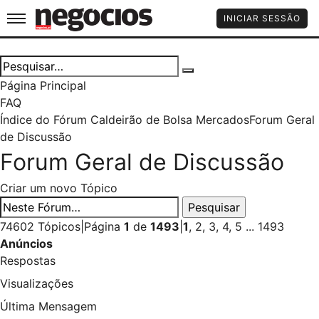
Jornal de Negócios
INICIAR SESSÃO
Página Principal
FAQ
Índice do Fórum Caldeirão de Bolsa
Mercados
Forum Geral
de Discussão
Forum Geral de Discussão
Criar um novo Tópico
74602 Tópicos
|
Página
1
de
1493
|
1
,
2
,
3
,
4
,
5
...
1493
Anúncios
Respostas
Visualizações
Última Mensagem