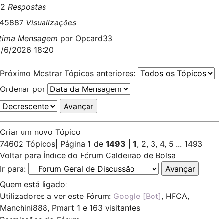
22
Respostas
045887
Visualizações
ltima Mensagem
por
Opcard33
/6/2026 18:20
Próximo
Mostrar Tópicos anteriores:
Ordenar por
Criar um novo Tópico
74602 Tópicos
|
Página
1
de
1493
|
1
,
2
,
3
,
4
,
5
...
1493
Voltar para Índice do Fórum Caldeirão de Bolsa
Ir para:
Quem está ligado:
Utilizadores a ver este Fórum:
Google [Bot]
,
HFCA
,
Manchini888
,
Pmart 1
e 163 visitantes