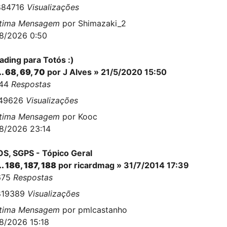
884716
Visualizações
ltima Mensagem
por
Shimazaki_2
8/2026 0:50
ading para Totós :)
..
68
,
69
,
70
por
J Alves
» 21/5/2020 15:50
744
Respostas
149626
Visualizações
ltima Mensagem
por
Kooc
8/2026 23:14
S, SGPS - Tópico Geral
..
186
,
187
,
188
por
ricardmag
» 31/7/2014 17:39
675
Respostas
819389
Visualizações
ltima Mensagem
por
pmlcastanho
8/2026 15:18