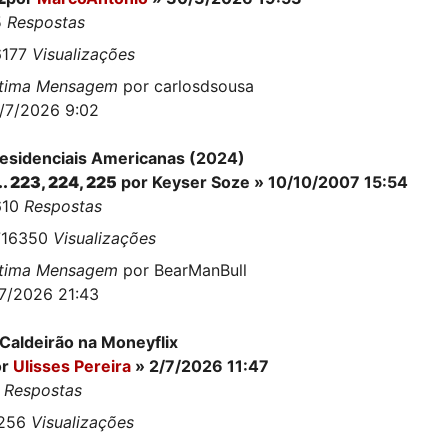
5
Respostas
6177
Visualizações
ltima Mensagem
por
carlosdsousa
/7/2026 9:02
esidenciais Americanas (2024)
..
223
,
224
,
225
por
Keyser Soze
» 10/10/2007 15:54
610
Respostas
716350
Visualizações
ltima Mensagem
por
BearManBull
7/2026 21:43
Caldeirão na Moneyflix
or
Ulisses Pereira
» 2/7/2026 11:47
5
Respostas
1256
Visualizações