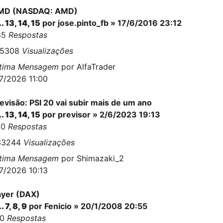
MD (NASDAQ: AMD)
..
13
,
14
,
15
por
jose.pinto_fb
» 17/6/2016 23:12
65
Respostas
15308
Visualizações
ltima Mensagem
por
AlfaTrader
7/2026 11:00
evisão: PSI 20 vai subir mais de um ano
..
13
,
14
,
15
por
previsor
» 2/6/2023 19:13
70
Respostas
33244
Visualizações
ltima Mensagem
por
Shimazaki_2
7/2026 10:13
yer (DAX)
..
7
,
8
,
9
por
Fenicio
» 20/1/2008 20:55
10
Respostas