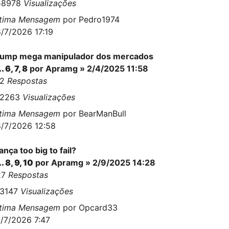
58978
Visualizações
ltima Mensagem
por
Pedro1974
/7/2026 17:19
rump mega manipulador dos mercados
..
6
,
7
,
8
por
Apramg
» 2/4/2025 11:58
92
Respostas
62263
Visualizações
ltima Mensagem
por
BearManBull
/7/2026 12:58
ança too big to fail?
..
8
,
9
,
10
por
Apramg
» 2/9/2025 14:28
27
Respostas
63147
Visualizações
ltima Mensagem
por
Opcard33
/7/2026 7:47