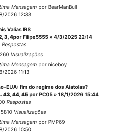
ltima Mensagem
por
BearManBull
8/2026 12:33
is Valias IRS
2
,
3
,
4
por
Filipe5555
» 4/3/2025 22:14
5
Respostas
1260
Visualizações
ltima Mensagem
por
niceboy
8/2026 11:13
ão–EUA: fim do regime dos Aiatolas?
..
43
,
44
,
45
por
PC05
» 18/1/2026 15:44
100
Respostas
25810
Visualizações
ltima Mensagem
por
PMP69
8/2026 10:50