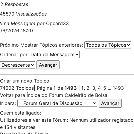
22
Respostas
045570
Visualizações
ltima Mensagem
por
Opcard33
/6/2026 18:20
Próximo
Mostrar Tópicos anteriores:
Ordenar por
Criar um novo Tópico
74602 Tópicos
|
Página
1
de
1493
|
1
,
2
,
3
,
4
,
5
...
1493
Voltar para Índice do Fórum Caldeirão de Bolsa
Ir para:
Quem está ligado:
Utilizadores a ver este Fórum: Nenhum utilizador registado
e 154 visitantes