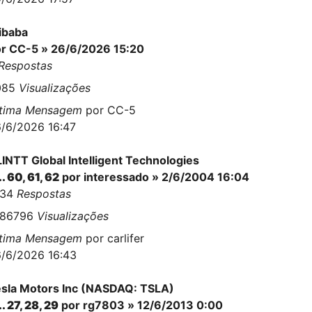
ibaba
or
CC-5
» 26/6/2026 15:20
Respostas
085
Visualizações
ltima Mensagem
por
CC-5
/6/2026 16:47
INTT Global Intelligent Technologies
..
60
,
61
,
62
por interessado » 2/6/2004 16:04
534
Respostas
486796
Visualizações
ltima Mensagem
por
carlifer
/6/2026 16:43
sla Motors Inc (NASDAQ: TSLA)
..
27
,
28
,
29
por
rg7803
» 12/6/2013 0:00