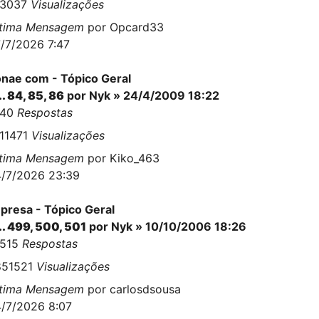
63037
Visualizações
ltima Mensagem
por
Opcard33
/7/2026 7:47
nae com - Tópico Geral
..
84
,
85
,
86
por
Nyk
» 24/4/2009 18:22
140
Respostas
11471
Visualizações
ltima Mensagem
por
Kiko_463
/7/2026 23:39
presa - Tópico Geral
..
499
,
500
,
501
por
Nyk
» 10/10/2006 18:26
2515
Respostas
851521
Visualizações
ltima Mensagem
por
carlosdsousa
/7/2026 8:07