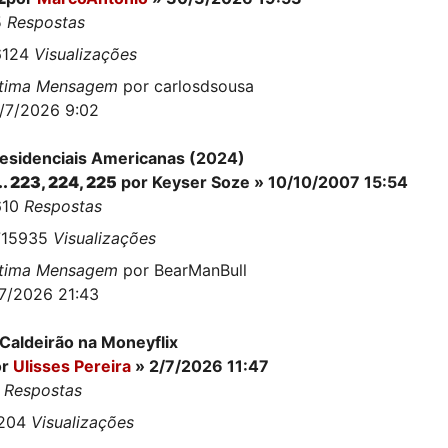
5
Respostas
6124
Visualizações
ltima Mensagem
por
carlosdsousa
/7/2026 9:02
esidenciais Americanas (2024)
..
223
,
224
,
225
por
Keyser Soze
» 10/10/2007 15:54
610
Respostas
715935
Visualizações
ltima Mensagem
por
BearManBull
7/2026 21:43
Caldeirão na Moneyflix
or
Ulisses Pereira
» 2/7/2026 11:47
5
Respostas
1204
Visualizações