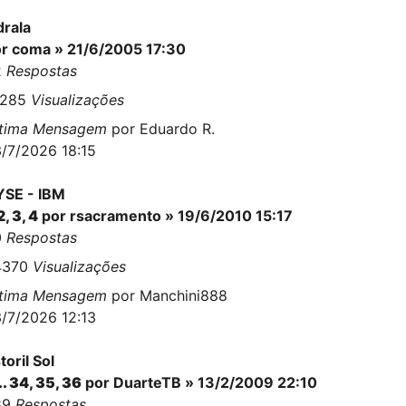
drala
or
coma
» 21/6/2005 17:30
2
Respostas
3285
Visualizações
ltima Mensagem
por
Eduardo R.
/7/2026 18:15
SE - IBM
2
,
3
,
4
por
rsacramento
» 19/6/2010 15:17
0
Respostas
4370
Visualizações
ltima Mensagem
por
Manchini888
/7/2026 12:13
toril Sol
..
34
,
35
,
36
por
DuarteTB
» 13/2/2009 22:10
89
Respostas