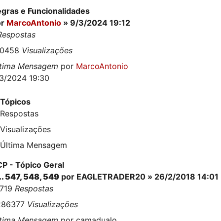
gras e Funcionalidades
or
MarcoAntonio
» 9/3/2024 19:12
Respostas
20458
Visualizações
ltima Mensagem
por
MarcoAntonio
3/2024 19:30
Tópicos
Respostas
Visualizações
Última Mensagem
P - Tópico Geral
..
547
,
548
,
549
por
EAGLETRADER20
» 26/2/2018 14:01
3719
Respostas
286377
Visualizações
ltima Mensagem
por
camadualo