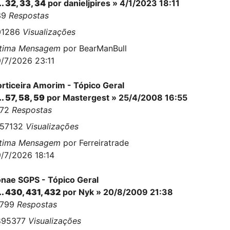
..
32
,
33
,
34
por
danieljpires
» 4/1/2023 18:11
39
Respostas
01286
Visualizações
ltima Mensagem
por
BearManBull
/7/2026 23:11
rticeira Amorim - Tópico Geral
..
57
,
58
,
59
por
Mastergest
» 25/4/2008 16:55
472
Respostas
457132
Visualizações
ltima Mensagem
por
Ferreiratrade
/7/2026 18:14
nae SGPS - Tópico Geral
..
430
,
431
,
432
por
Nyk
» 20/8/2009 21:38
0799
Respostas
895377
Visualizações