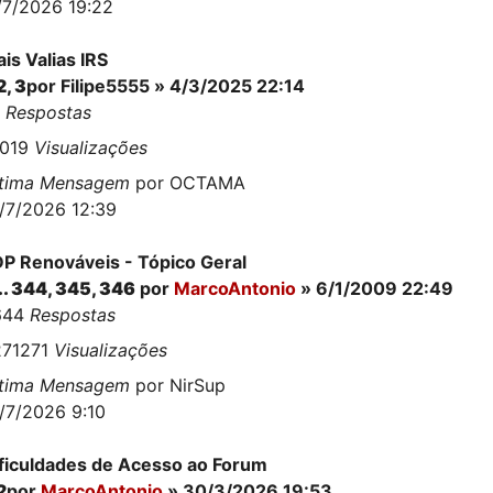
/7/2026 19:22
is Valias IRS
2
,
3
por
Filipe5555
» 4/3/2025 22:14
4
Respostas
1019
Visualizações
ltima Mensagem
por
OCTAMA
/7/2026 12:39
P Renováveis - Tópico Geral
..
344
,
345
,
346
por
MarcoAntonio
» 6/1/2009 22:49
644
Respostas
271271
Visualizações
ltima Mensagem
por
NirSup
/7/2026 9:10
ficuldades de Acesso ao Forum
2
por
MarcoAntonio
» 30/3/2026 19:53