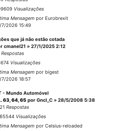
09609
Visualizações
ltima Mensagem
por
Eurobrexit
/7/2026 15:49
ões que já não estão cotada
or
cmanel21
» 27/1/2025 2:12
8
Respostas
8674
Visualizações
ltima Mensagem
por
bigest
/7/2026 18:57
T - Mundo Automóvel
..
63
,
64
,
65
por
Gncl_C
» 28/5/2008 5:38
621
Respostas
665544
Visualizações
ltima Mensagem
por
Celsius-reloaded