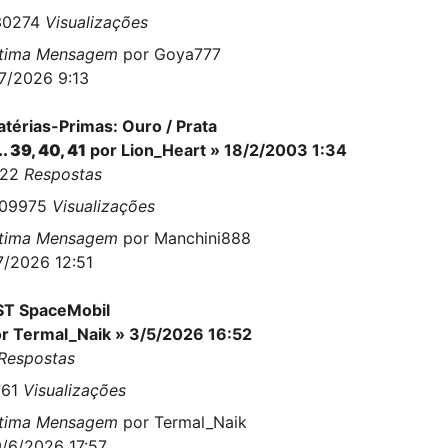
30274
Visualizações
ltima Mensagem
por
Goya777
7/2026 9:13
térias-Primas: Ouro / Prata
..
39
,
40
,
41
por
Lion_Heart
» 18/2/2003 1:34
022
Respostas
709975
Visualizações
ltima Mensagem
por
Manchini888
7/2026 12:51
ST SpaceMobil
or
Termal_Naik
» 3/5/2026 16:52
Respostas
761
Visualizações
ltima Mensagem
por
Termal_Naik
/6/2026 17:57