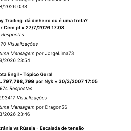
8/2026 0:38
y Trading: dá dinheiro ou é uma treta?
or
Cem pt
» 27/7/2026 17:08
1
Respostas
370
Visualizações
ltima Mensagem
por
JorgeLima73
8/2026 23:54
ta Engil - Tópico Geral
..
797
,
798
,
799
por
Nyk
» 30/3/2007 17:05
9974
Respostas
1293417
Visualizações
ltima Mensagem
por
Dragon56
8/2026 23:46
rânia vs Rússia - Escalada de tensão