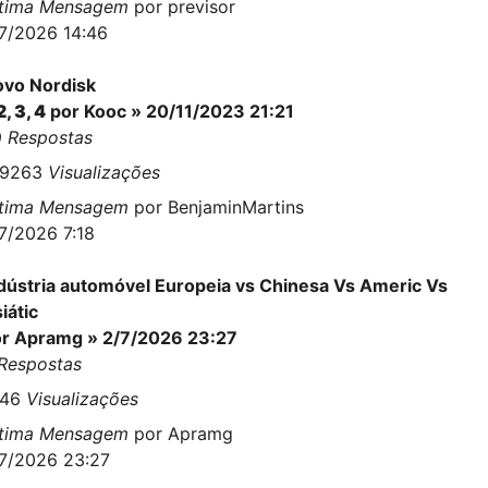
ltima Mensagem
por
previsor
7/2026 14:46
vo Nordisk
2
,
3
,
4
por
Kooc
» 20/11/2023 21:21
9
Respostas
69263
Visualizações
ltima Mensagem
por
BenjaminMartins
7/2026 7:18
dústria automóvel Europeia vs Chinesa Vs Americ Vs
iátic
or
Apramg
» 2/7/2026 23:27
Respostas
746
Visualizações
ltima Mensagem
por
Apramg
7/2026 23:27