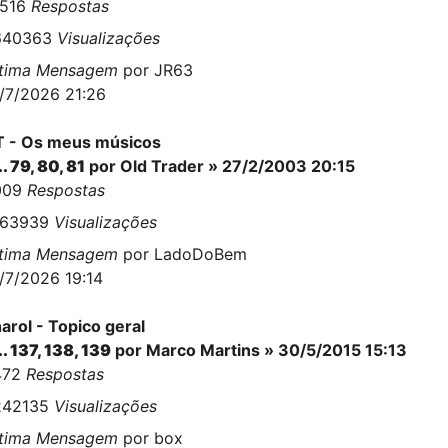
2516
Respostas
640363
Visualizações
ltima Mensagem
por
JR63
/7/2026 21:26
 - Os meus músicos
..
79
,
80
,
81
por
Old Trader
» 27/2/2003 20:15
009
Respostas
563939
Visualizações
ltima Mensagem
por
LadoDoBem
/7/2026 19:14
arol - Topico geral
..
137
,
138
,
139
por
Marco Martins
» 30/5/2015 15:13
472
Respostas
242135
Visualizações
ltima Mensagem
por
box