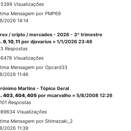
25399
Visualizações
ltima Mensagem
por
PMP69
8/2026 14:14
rex / cripto / mercados - 2026 - 3º trimestre
..
9
,
10
,
11
por
djovarius
» 1/1/2026 23:46
73
Respostas
36478
Visualizações
ltima Mensagem
por
Opcard33
8/2026 11:46
rónimo Martins - Tópico Geral
..
403
,
404
,
405
por
mcarvalho
» 5/8/2008 12:26
0101
Respostas
989634
Visualizações
ltima Mensagem
por
Shimazaki_2
8/2026 11:39