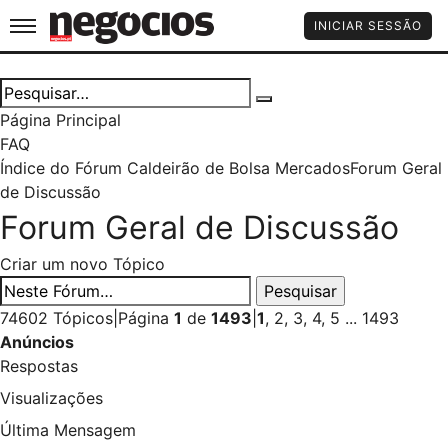
Jornal de Negócios
INICIAR SESSÃO
Página Principal
FAQ
Índice do Fórum Caldeirão de Bolsa
Mercados
Forum Geral
de Discussão
Forum Geral de Discussão
Criar um novo Tópico
74602 Tópicos
|
Página
1
de
1493
|
1
,
2
,
3
,
4
,
5
...
1493
Anúncios
Respostas
Visualizações
Última Mensagem