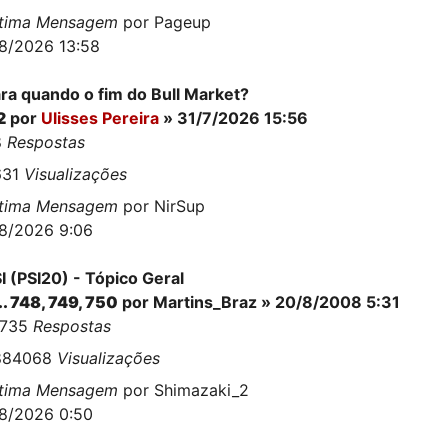
ltima Mensagem
por
Pageup
8/2026 13:58
ra quando o fim do Bull Market?
2
por
Ulisses Pereira
» 31/7/2026 15:56
8
Respostas
631
Visualizações
ltima Mensagem
por
NirSup
8/2026 9:06
I (PSI20) - Tópico Geral
..
748
,
749
,
750
por
Martins_Braz
» 20/8/2008 5:31
8735
Respostas
884068
Visualizações
ltima Mensagem
por
Shimazaki_2
8/2026 0:50