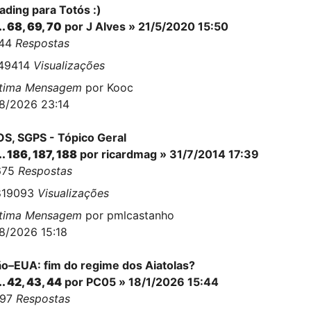
ading para Totós :)
..
68
,
69
,
70
por
J Alves
» 21/5/2020 15:50
744
Respostas
149414
Visualizações
ltima Mensagem
por
Kooc
8/2026 23:14
S, SGPS - Tópico Geral
..
186
,
187
,
188
por
ricardmag
» 31/7/2014 17:39
675
Respostas
819093
Visualizações
ltima Mensagem
por
pmlcastanho
8/2026 15:18
ão–EUA: fim do regime dos Aiatolas?
..
42
,
43
,
44
por
PC05
» 18/1/2026 15:44
097
Respostas