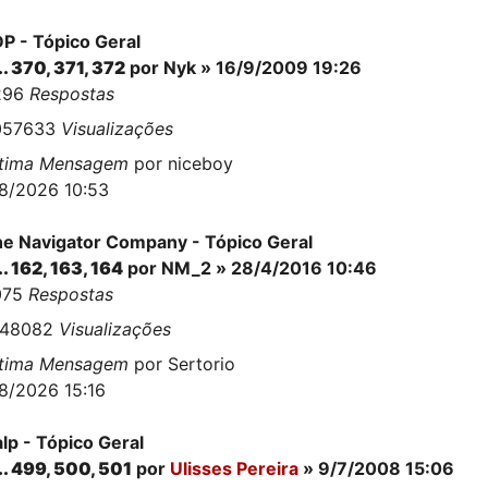
P - Tópico Geral
..
370
,
371
,
372
por
Nyk
» 16/9/2009 19:26
296
Respostas
057633
Visualizações
ltima Mensagem
por
niceboy
8/2026 10:53
e Navigator Company - Tópico Geral
..
162
,
163
,
164
por
NM_2
» 28/4/2016 10:46
075
Respostas
148082
Visualizações
ltima Mensagem
por
Sertorio
8/2026 15:16
lp - Tópico Geral
..
499
,
500
,
501
por
Ulisses Pereira
» 9/7/2008 15:06