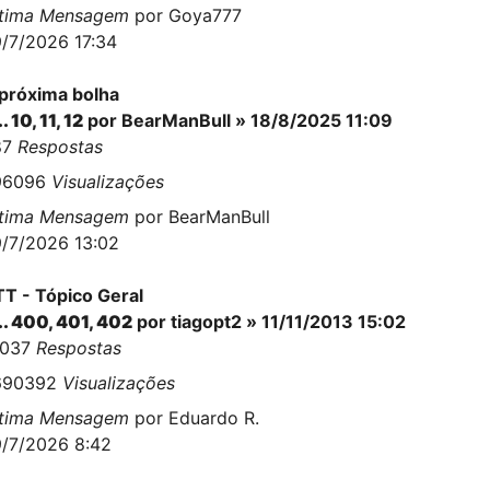
ltima Mensagem
por
Goya777
/7/2026 17:34
próxima bolha
..
10
,
11
,
12
por
BearManBull
» 18/8/2025 11:09
87
Respostas
96096
Visualizações
ltima Mensagem
por
BearManBull
/7/2026 13:02
T - Tópico Geral
..
400
,
401
,
402
por
tiagopt2
» 11/11/2013 15:02
0037
Respostas
690392
Visualizações
ltima Mensagem
por
Eduardo R.
/7/2026 8:42