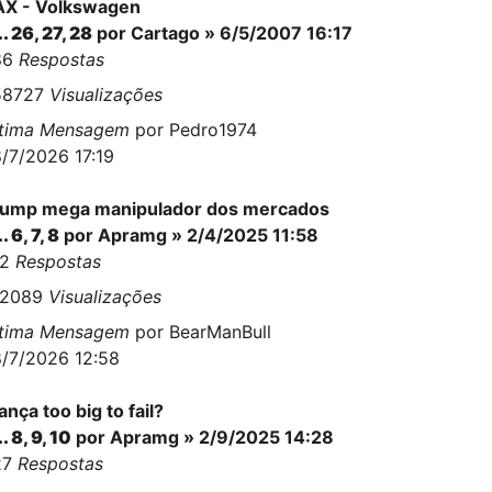
AX - Volkswagen
..
26
,
27
,
28
por
Cartago
» 6/5/2007 16:17
86
Respostas
58727
Visualizações
ltima Mensagem
por
Pedro1974
/7/2026 17:19
rump mega manipulador dos mercados
..
6
,
7
,
8
por
Apramg
» 2/4/2025 11:58
92
Respostas
62089
Visualizações
ltima Mensagem
por
BearManBull
/7/2026 12:58
ança too big to fail?
..
8
,
9
,
10
por
Apramg
» 2/9/2025 14:28
27
Respostas