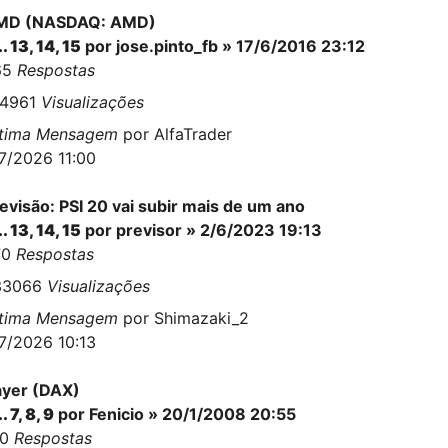
MD (NASDAQ: AMD)
..
13
,
14
,
15
por
jose.pinto_fb
» 17/6/2016 23:12
65
Respostas
14961
Visualizações
ltima Mensagem
por
AlfaTrader
7/2026 11:00
evisão: PSI 20 vai subir mais de um ano
..
13
,
14
,
15
por
previsor
» 2/6/2023 19:13
70
Respostas
33066
Visualizações
ltima Mensagem
por
Shimazaki_2
7/2026 10:13
yer (DAX)
..
7
,
8
,
9
por
Fenicio
» 20/1/2008 20:55
10
Respostas