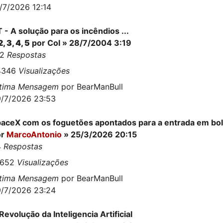
/7/2026 12:14
 - A solução para os incêndios ...
2
,
3
,
4
,
5
por Col » 28/7/2004 3:19
02
Respostas
4346
Visualizações
ltima Mensagem
por
BearManBull
/7/2026 23:53
aceX com os foguetões apontados para a entrada em bo
or
MarcoAntonio
» 25/3/2026 20:15
4
Respostas
9652
Visualizações
ltima Mensagem
por
BearManBull
/7/2026 23:24
Revolução da Inteligencia Artificial