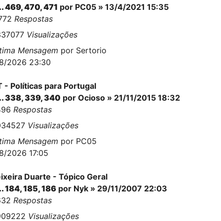
..
469
,
470
,
471
por
PC05
» 13/4/2021 15:35
1772
Respostas
337077
Visualizações
ltima Mensagem
por
Sertorio
8/2026 23:30
 - Políticas para Portugal
..
338
,
339
,
340
por
Ocioso
» 21/11/2015 18:32
496
Respostas
034527
Visualizações
ltima Mensagem
por
PC05
8/2026 17:05
ixeira Duarte - Tópico Geral
..
184
,
185
,
186
por
Nyk
» 29/11/2007 22:03
632
Respostas
909222
Visualizações