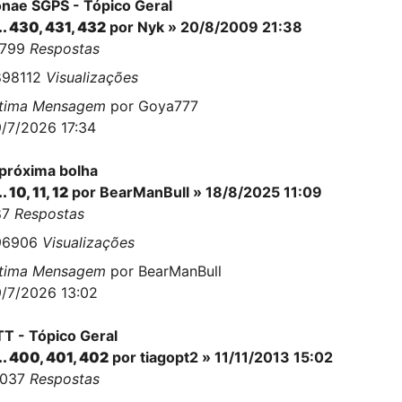
nae SGPS - Tópico Geral
..
430
,
431
,
432
por
Nyk
» 20/8/2009 21:38
0799
Respostas
898112
Visualizações
ltima Mensagem
por
Goya777
/7/2026 17:34
próxima bolha
..
10
,
11
,
12
por
BearManBull
» 18/8/2025 11:09
87
Respostas
96906
Visualizações
ltima Mensagem
por
BearManBull
/7/2026 13:02
T - Tópico Geral
..
400
,
401
,
402
por
tiagopt2
» 11/11/2013 15:02
0037
Respostas