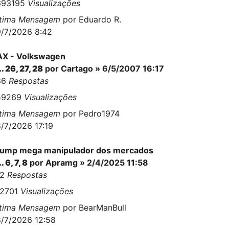
693195
Visualizações
ltima Mensagem
por
Eduardo R.
/7/2026 8:42
AX - Volkswagen
..
26
,
27
,
28
por
Cartago
» 6/5/2007 16:17
86
Respostas
59269
Visualizações
ltima Mensagem
por
Pedro1974
/7/2026 17:19
rump mega manipulador dos mercados
..
6
,
7
,
8
por
Apramg
» 2/4/2025 11:58
92
Respostas
62701
Visualizações
ltima Mensagem
por
BearManBull
/7/2026 12:58