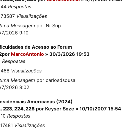
644
Respostas
273587
Visualizações
ltima Mensagem
por
NirSup
/7/2026 9:10
ficuldades de Acesso ao Forum
2
por
MarcoAntonio
» 30/3/2026 19:53
5
Respostas
6468
Visualizações
ltima Mensagem
por
carlosdsousa
/7/2026 9:02
esidenciais Americanas (2024)
..
223
,
224
,
225
por
Keyser Soze
» 10/10/2007 15:54
610
Respostas
717481
Visualizações