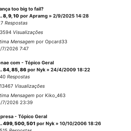
ança too big to fail?
..
8
,
9
,
10
por
Apramg
» 2/9/2025 14:28
27
Respostas
63594
Visualizações
ltima Mensagem
por
Opcard33
/7/2026 7:47
nae com - Tópico Geral
..
84
,
85
,
86
por
Nyk
» 24/4/2009 18:22
140
Respostas
813467
Visualizações
ltima Mensagem
por
Kiko_463
/7/2026 23:39
presa - Tópico Geral
..
499
,
500
,
501
por
Nyk
» 10/10/2006 18:26
2515
Respostas