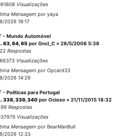
061808
Visualizações
ltima Mensagem
por
yaya
8/2026 18:17
T - Mundo Automóvel
..
63
,
64
,
65
por
Gncl_C
» 28/5/2008 5:38
622
Respostas
666373
Visualizações
ltima Mensagem
por
Opcard33
8/2026 14:26
 - Políticas para Portugal
..
338
,
339
,
340
por
Ocioso
» 21/11/2015 18:32
499
Respostas
037979
Visualizações
ltima Mensagem
por
BearManBull
8/2026 12:33