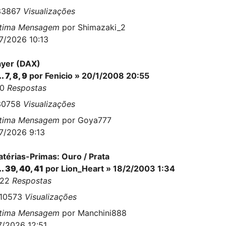
33867
Visualizações
ltima Mensagem
por
Shimazaki_2
7/2026 10:13
yer (DAX)
..
7
,
8
,
9
por
Fenicio
» 20/1/2008 20:55
10
Respostas
30758
Visualizações
ltima Mensagem
por
Goya777
7/2026 9:13
térias-Primas: Ouro / Prata
..
39
,
40
,
41
por
Lion_Heart
» 18/2/2003 1:34
022
Respostas
710573
Visualizações
ltima Mensagem
por
Manchini888
7/2026 12:51