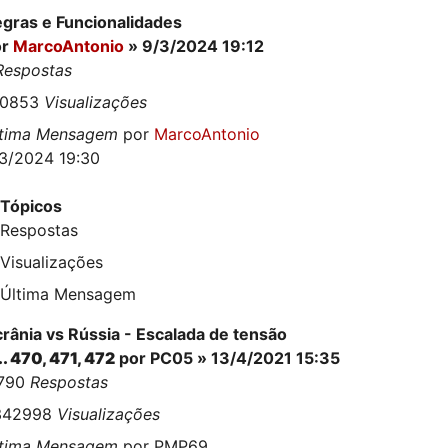
gras e Funcionalidades
or
MarcoAntonio
» 9/3/2024 19:12
Respostas
20853
Visualizações
ltima Mensagem
por
MarcoAntonio
3/2024 19:30
Tópicos
Respostas
Visualizações
Última Mensagem
rânia vs Rússia - Escalada de tensão
..
470
,
471
,
472
por
PC05
» 13/4/2021 15:35
1790
Respostas
342998
Visualizações
ltima Mensagem
por
PMP69