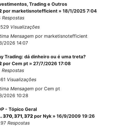
vestimentos, Trading e Outros
2
por
marketisnotefficient
» 18/1/2025 7:04
3
Respostas
9529
Visualizações
ltima Mensagem
por
marketisnotefficient
8/2026 14:07
y Trading: dá dinheiro ou é uma treta?
2
por
Cem pt
» 27/7/2026 17:08
7
Respostas
361
Visualizações
ltima Mensagem
por
Cem pt
8/2026 10:28
P - Tópico Geral
..
370
,
371
,
372
por
Nyk
» 16/9/2009 19:26
297
Respostas