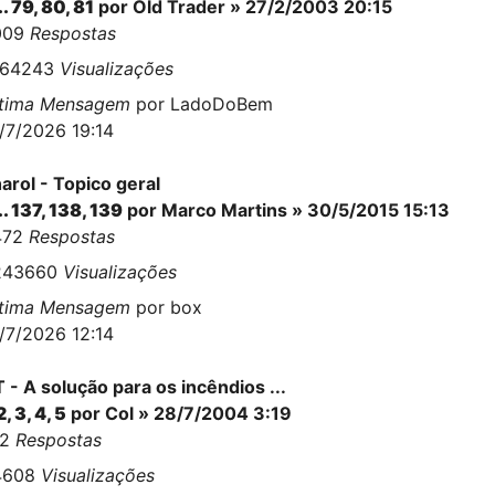
..
79
,
80
,
81
por
Old Trader
» 27/2/2003 20:15
009
Respostas
564243
Visualizações
ltima Mensagem
por
LadoDoBem
/7/2026 19:14
arol - Topico geral
..
137
,
138
,
139
por
Marco Martins
» 30/5/2015 15:13
472
Respostas
243660
Visualizações
ltima Mensagem
por
box
/7/2026 12:14
 - A solução para os incêndios ...
2
,
3
,
4
,
5
por Col » 28/7/2004 3:19
02
Respostas
4608
Visualizações