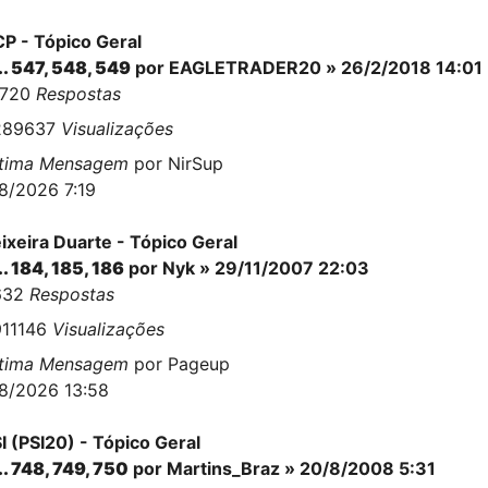
P - Tópico Geral
..
547
,
548
,
549
por
EAGLETRADER20
» 26/2/2018 14:01
3720
Respostas
289637
Visualizações
ltima Mensagem
por
NirSup
8/2026 7:19
ixeira Duarte - Tópico Geral
..
184
,
185
,
186
por
Nyk
» 29/11/2007 22:03
632
Respostas
911146
Visualizações
ltima Mensagem
por
Pageup
8/2026 13:58
I (PSI20) - Tópico Geral
..
748
,
749
,
750
por
Martins_Braz
» 20/8/2008 5:31