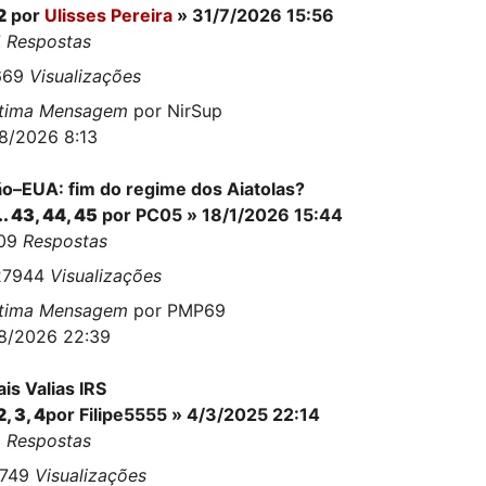
2
por
Ulisses Pereira
» 31/7/2026 15:56
7
Respostas
669
Visualizações
ltima Mensagem
por
NirSup
8/2026 8:13
ão–EUA: fim do regime dos Aiatolas?
..
43
,
44
,
45
por
PC05
» 18/1/2026 15:44
109
Respostas
27944
Visualizações
ltima Mensagem
por
PMP69
8/2026 22:39
is Valias IRS
2
,
3
,
4
por
Filipe5555
» 4/3/2025 22:14
6
Respostas
1749
Visualizações