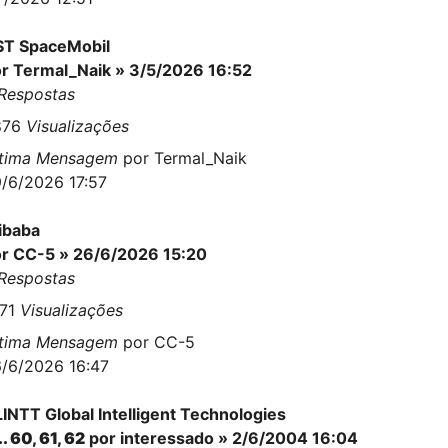
ST SpaceMobil
or
Termal_Naik
» 3/5/2026 16:52
Respostas
876
Visualizações
ltima Mensagem
por
Termal_Naik
/6/2026 17:57
ibaba
or
CC-5
» 26/6/2026 15:20
Respostas
171
Visualizações
ltima Mensagem
por
CC-5
/6/2026 16:47
INTT Global Intelligent Technologies
..
60
,
61
,
62
por interessado » 2/6/2004 16:04