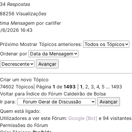
534
Respostas
488256
Visualizações
ltima Mensagem
por
carlifer
/6/2026 16:43
Próximo
Mostrar Tópicos anteriores:
Ordenar por
Criar um novo Tópico
74602 Tópicos
|
Página
1
de
1493
|
1
,
2
,
3
,
4
,
5
...
1493
Voltar para Índice do Fórum Caldeirão de Bolsa
Ir para:
Quem está ligado:
Utilizadores a ver este Fórum:
Google [Bot]
e 94 visitantes
Permissões do Fórum