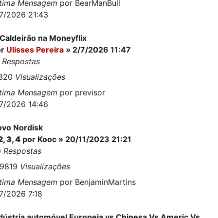
ltima Mensagem
por
BearManBull
7/2026 21:43
Caldeirão na Moneyflix
or
Ulisses Pereira
» 2/7/2026 11:47
5
Respostas
1320
Visualizações
ltima Mensagem
por
previsor
7/2026 14:46
vo Nordisk
2
,
3
,
4
por
Kooc
» 20/11/2023 21:21
9
Respostas
69819
Visualizações
ltima Mensagem
por
BenjaminMartins
7/2026 7:18
dústria automóvel Europeia vs Chinesa Vs Americ Vs