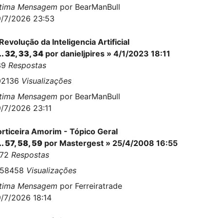
ltima Mensagem
por
BearManBull
/7/2026 23:53
Revolução da Inteligencia Artificial
..
32
,
33
,
34
por
danieljpires
» 4/1/2023 18:11
39
Respostas
02136
Visualizações
ltima Mensagem
por
BearManBull
/7/2026 23:11
rticeira Amorim - Tópico Geral
..
57
,
58
,
59
por
Mastergest
» 25/4/2008 16:55
472
Respostas
458458
Visualizações
ltima Mensagem
por
Ferreiratrade
/7/2026 18:14