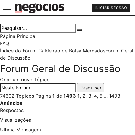
Jornal de Negócios
INICIAR SESSÃO
Página Principal
FAQ
Índice do Fórum Caldeirão de Bolsa
Mercados
Forum Geral
de Discussão
Forum Geral de Discussão
Criar um novo Tópico
74602 Tópicos
|
Página
1
de
1493
|
1
,
2
,
3
,
4
,
5
...
1493
Anúncios
Respostas
Visualizações
Última Mensagem