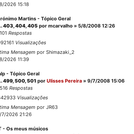
8/2026 15:18
rónimo Martins - Tópico Geral
..
403
,
404
,
405
por
mcarvalho
» 5/8/2008 12:26
0101
Respostas
992161
Visualizações
ltima Mensagem
por
Shimazaki_2
8/2026 11:39
lp - Tópico Geral
..
499
,
500
,
501
por
Ulisses Pereira
» 9/7/2008 15:06
2516
Respostas
642933
Visualizações
ltima Mensagem
por
JR63
/7/2026 21:26
 - Os meus músicos