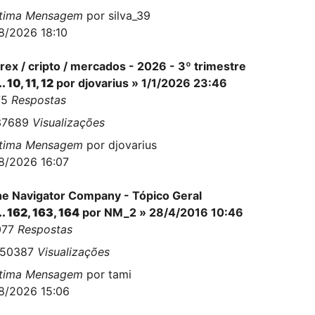
ltima Mensagem
por
silva_39
8/2026 18:10
rex / cripto / mercados - 2026 - 3º trimestre
..
10
,
11
,
12
por
djovarius
» 1/1/2026 23:46
75
Respostas
37689
Visualizações
ltima Mensagem
por
djovarius
8/2026 16:07
e Navigator Company - Tópico Geral
..
162
,
163
,
164
por
NM_2
» 28/4/2016 10:46
077
Respostas
150387
Visualizações
ltima Mensagem
por
tami
8/2026 15:06