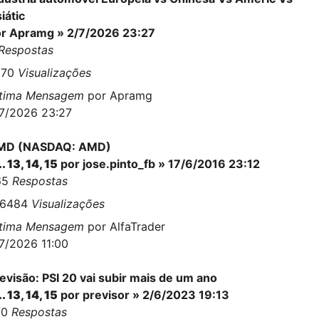
iátic
or
Apramg
» 2/7/2026 23:27
Respostas
870
Visualizações
ltima Mensagem
por
Apramg
7/2026 23:27
MD (NASDAQ: AMD)
..
13
,
14
,
15
por
jose.pinto_fb
» 17/6/2016 23:12
65
Respostas
16484
Visualizações
ltima Mensagem
por
AlfaTrader
7/2026 11:00
evisão: PSI 20 vai subir mais de um ano
..
13
,
14
,
15
por
previsor
» 2/6/2023 19:13
70
Respostas