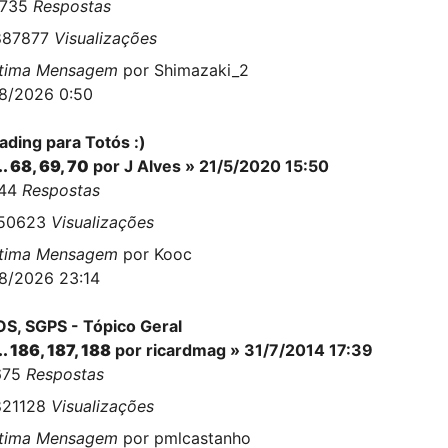
8735
Respostas
887877
Visualizações
ltima Mensagem
por
Shimazaki_2
8/2026 0:50
ading para Totós :)
..
68
,
69
,
70
por
J Alves
» 21/5/2020 15:50
744
Respostas
150623
Visualizações
ltima Mensagem
por
Kooc
8/2026 23:14
S, SGPS - Tópico Geral
..
186
,
187
,
188
por
ricardmag
» 31/7/2014 17:39
675
Respostas
821128
Visualizações
ltima Mensagem
por
pmlcastanho