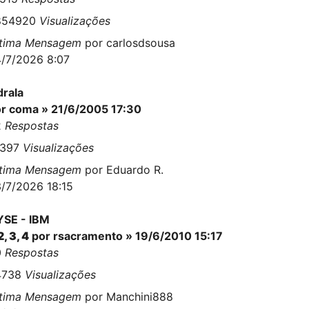
854920
Visualizações
ltima Mensagem
por
carlosdsousa
/7/2026 8:07
drala
or
coma
» 21/6/2005 17:30
2
Respostas
3397
Visualizações
ltima Mensagem
por
Eduardo R.
/7/2026 18:15
SE - IBM
2
,
3
,
4
por
rsacramento
» 19/6/2010 15:17
0
Respostas
4738
Visualizações
ltima Mensagem
por
Manchini888