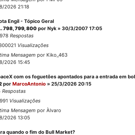
8/2026 21:18
ta Engil - Tópico Geral
..
798
,
799
,
800
por
Nyk
» 30/3/2007 17:05
9978
Respostas
1300021
Visualizações
ltima Mensagem
por
Kiko_463
8/2026 15:45
aceX com os foguetões apontados para a entrada em bo
2
por
MarcoAntonio
» 25/3/2026 20:15
5
Respostas
9991
Visualizações
ltima Mensagem
por
Àlvaro
8/2026 13:05
ra quando o fim do Bull Market?