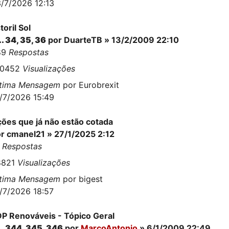
/7/2026 12:13
toril Sol
..
34
,
35
,
36
por
DuarteTB
» 13/2/2009 22:10
89
Respostas
10452
Visualizações
ltima Mensagem
por
Eurobrexit
/7/2026 15:49
ões que já não estão cotada
or
cmanel21
» 27/1/2025 2:12
8
Respostas
8821
Visualizações
ltima Mensagem
por
bigest
/7/2026 18:57
P Renováveis - Tópico Geral
..
344
,
345
,
346
por
MarcoAntonio
» 6/1/2009 22:49