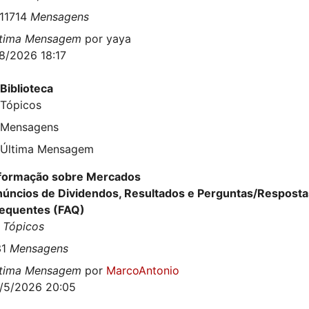
11714
Mensagens
ltima Mensagem
por
yaya
8/2026 18:17
Biblioteca
Tópicos
Mensagens
Última Mensagem
formação sobre Mercados
úncios de Dividendos, Resultados e Perguntas/Resposta
equentes (FAQ)
1
Tópicos
31
Mensagens
ltima Mensagem
por
MarcoAntonio
/5/2026 20:05