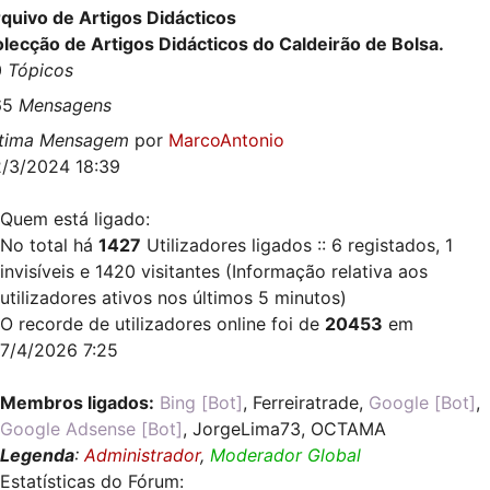
quivo de Artigos Didácticos
lecção de Artigos Didácticos do Caldeirão de Bolsa.
0
Tópicos
65
Mensagens
ltima Mensagem
por
MarcoAntonio
/3/2024 18:39
Quem está ligado:
No total há
1427
Utilizadores ligados :: 6 registados, 1
invisíveis e 1420 visitantes (Informação relativa aos
utilizadores ativos nos últimos 5 minutos)
O recorde de utilizadores online foi de
20453
em
7/4/2026 7:25
Membros ligados:
Bing [Bot]
,
Ferreiratrade
,
Google [Bot]
,
Google Adsense [Bot]
,
JorgeLima73
,
OCTAMA
Legenda
:
Administrador
,
Moderador Global
Estatísticas do Fórum: