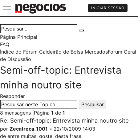
Jornal de Negócios
INICIAR SESSÃO
Página Principal
FAQ
Índice do Fórum Caldeirão de Bolsa
Mercados
Forum Geral
de Discussão
Semi-off-topic: Entrevista
minha noutro site
Responder
8 mensagens
|
Página
1
de
1
Re: Semi-off-topic: Entrevista minha noutro site
por
Zecatreca_1001
» 22/10/2009 14:03
de entre muitas, gostei desta frase: