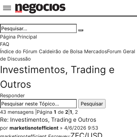
Jornal de Negócios
Página Principal
FAQ
Índice do Fórum Caldeirão de Bolsa
Mercados
Forum Geral
de Discussão
Investimentos, Trading e
Outros
Responder
43 mensagens
|
Página
1
de
2
|
1
,
2
Re: Investimentos, Trading e Outros
por
marketisnotefficient
» 4/6/2026 9:53
ZEC/USD
marketisnotefficient Escreveu: