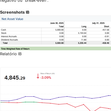
negativo ou "break-even".
Screenshots IB
Relatório IB