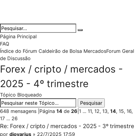
Página Principal
FAQ
Índice do Fórum Caldeirão de Bolsa
Mercados
Forum Geral
de Discussão
Forex / cripto / mercados -
2025 - 4º trimestre
Tópico Bloqueado
648 mensagens
|
Página
14
de
26
|
1
...
11
,
12
,
13
,
14
,
15
,
16
,
17
...
26
Re: Forex / cripto / mercados - 2025 - 3º trimestre
por
djovarius
» 22/7/2025 17:59