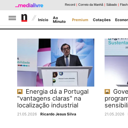
Jornal de Negócios
Ao
Início
Premium
Cotações
Econo
Minuto
Caldeirão da Bolsa
Notícias Negócios
Energia dá a Portugal
Gove
"vantagens claras" na
program
localização industrial
sensibil
21.05.2026
Ricardo Jesus Silva
21.05.2026