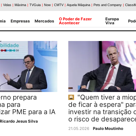
O Poder de Fazer
Europa
mia
Empresas
Mercados
Pod
Acontecer
Viva
rno prepara
"Quem tiver a miop
a para
de ficar à espera" par
izar PME para a IA
investir na transição 
o risco de desaparec
Ricardo Jesus Silva
21.05.2026
Paulo Moutinho