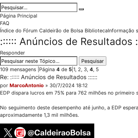
Página Principal
FAQ
Índice do Fórum Caldeirão de Bolsa
Biblioteca
Informação 
:::::: Anúncios de Resultados ::
Responder
109 mensagens
|
Página
4
de
5
|
1
,
2
,
3
,
4
,
5
Re: :::::: Anúncios de Resultados ::::::
por
MarcoAntonio
» 30/7/2024 18:12
EDP dispara lucros em 75% para 762 milhões no primeiro 
No seguimento deste desempenho até junho, a EDP espera a
aproximadamente 1,3 mil milhões.