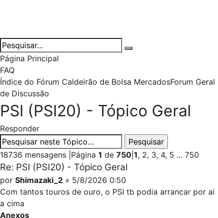
Página Principal
FAQ
Índice do Fórum Caldeirão de Bolsa
Mercados
Forum Geral
de Discussão
PSI (PSI20) - Tópico Geral
Responder
18736 mensagens
|
Página
1
de
750
|
1
,
2
,
3
,
4
,
5
...
750
Re: PSI (PSI20) - Tópico Geral
por
Shimazaki_2
» 5/8/2026 0:50
Com tantos touros de ouro, o PSI tb podia arrancar por ai
a cima
Anexos