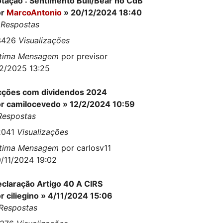
tação : Sentimento Bull/Bear no CdB
or
MarcoAntonio
» 20/12/2024 18:40
1
Respostas
3426
Visualizações
ltima Mensagem
por
previsor
2/2025 13:25
ções com dividendos 2024
or
camilocevedo
» 12/2/2024 10:59
Respostas
2041
Visualizações
ltima Mensagem
por
carlosv11
/11/2024 19:02
claração Artigo 40 A CIRS
or
ciliegino
» 4/11/2024 15:06
Respostas