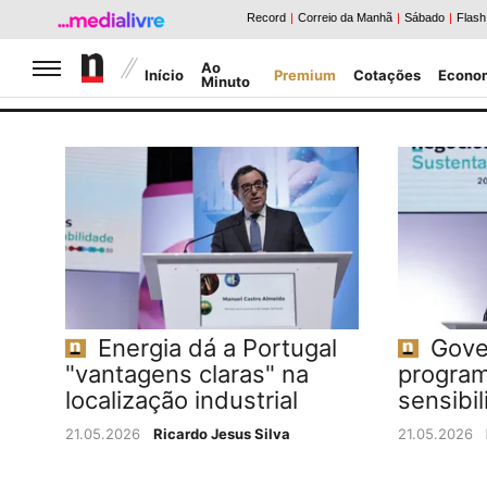
Jornal de Negócios
Ao
Início
Premium
Cotações
Econo
Minuto
Caldeirão da Bolsa
Notícias Negócios
Energia dá a Portugal
Gove
"vantagens claras" na
program
localização industrial
sensibil
21.05.2026
Ricardo Jesus Silva
21.05.2026