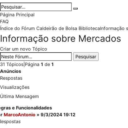
Página Principal
FAQ
Índice do Fórum Caldeirão de Bolsa
Biblioteca
Informação 
Informação sobre Mercados
Criar um novo Tópico
31 Tópicos
|
Página
1
de
1
Anúncios
Respostas
Visualizações
Última Mensagem
gras e Funcionalidades
or
MarcoAntonio
» 9/3/2024 19:12
Respostas