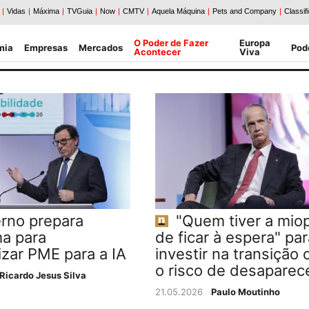
O Poder de Fazer
Europa
mia
Empresas
Mercados
Pod
Acontecer
Viva
rno prepara
"Quem tiver a miop
a para
de ficar à espera" par
izar PME para a IA
investir na transição 
o risco de desaparec
Ricardo Jesus Silva
21.05.2026
Paulo Moutinho