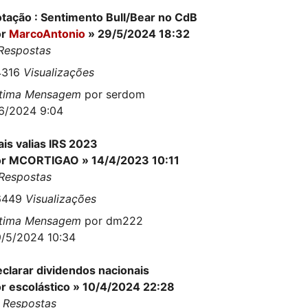
tação : Sentimento Bull/Bear no CdB
or
MarcoAntonio
» 29/5/2024 18:32
Respostas
4316
Visualizações
ltima Mensagem
por
serdom
6/2024 9:04
is valias IRS 2023
or
MCORTIGAO
» 14/4/2023 10:11
Respostas
6449
Visualizações
ltima Mensagem
por
dm222
/5/2024 10:34
clarar dividendos nacionais
or
escolástico
» 10/4/2024 22:28
2
Respostas