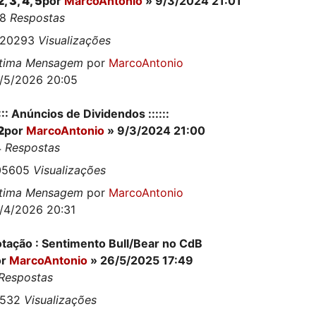
2
,
3
,
4
,
5
por
MarcoAntonio
» 9/3/2024 21:01
08
Respostas
920293
Visualizações
ltima Mensagem
por
MarcoAntonio
/5/2026 20:05
:::: Anúncios de Dividendos ::::::
2
por
MarcoAntonio
» 9/3/2024 21:00
4
Respostas
05605
Visualizações
ltima Mensagem
por
MarcoAntonio
/4/2026 20:31
tação : Sentimento Bull/Bear no CdB
or
MarcoAntonio
» 26/5/2025 17:49
Respostas
3532
Visualizações