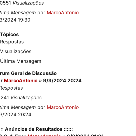
20551
Visualizações
ltima Mensagem
por
MarcoAntonio
3/2024 19:30
Tópicos
Respostas
Visualizações
Última Mensagem
rum Geral de Discussão
or
MarcoAntonio
» 9/3/2024 20:24
Respostas
5241
Visualizações
ltima Mensagem
por
MarcoAntonio
3/2024 20:24
:::: Anúncios de Resultados ::::::