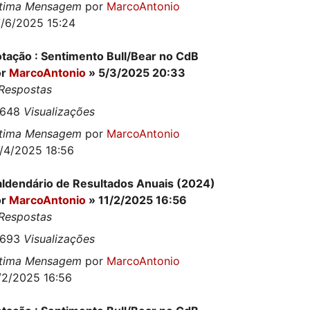
ltima Mensagem
por
MarcoAntonio
/6/2025 15:24
tação : Sentimento Bull/Bear no CdB
or
MarcoAntonio
» 5/3/2025 20:33
Respostas
8648
Visualizações
ltima Mensagem
por
MarcoAntonio
/4/2025 18:56
ldendário de Resultados Anuais (2024)
or
MarcoAntonio
» 11/2/2025 16:56
Respostas
5693
Visualizações
ltima Mensagem
por
MarcoAntonio
/2/2025 16:56