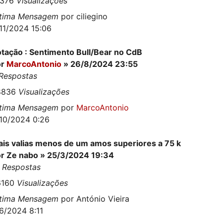
8376
Visualizações
ltima Mensagem
por
ciliegino
11/2024 15:06
tação : Sentimento Bull/Bear no CdB
or
MarcoAntonio
» 26/8/2024 23:55
Respostas
8836
Visualizações
ltima Mensagem
por
MarcoAntonio
10/2024 0:26
is valias menos de um amos superiores a 75 k
or
Ze nabo
» 25/3/2024 19:34
6
Respostas
6160
Visualizações
ltima Mensagem
por
António Vieira
6/2024 8:11